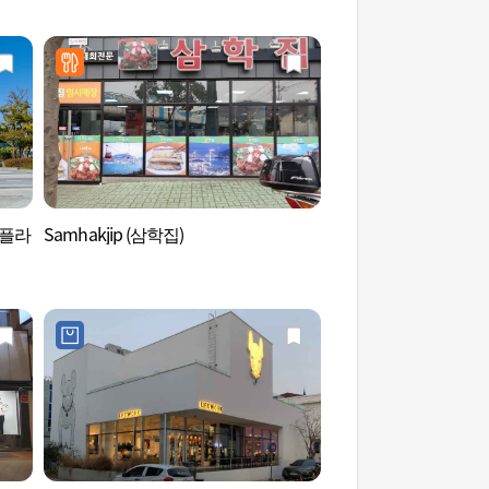
아플라
Samhakjip (삼학집)
左水營橋 (좌수영다리