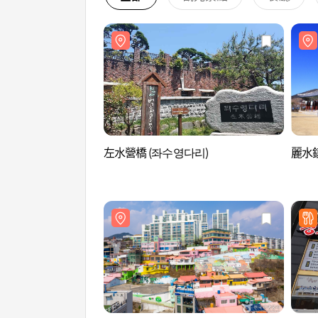
左水營橋 (좌수영다리)
麗水鎮