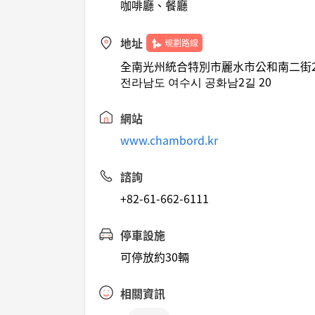
咖啡廳、餐廳
地址
規劃路線
全南光州統合特別市麗水市公和南二街20
전라남도 여수시 공화남2길 20
網站
www.chambord.kr
諮詢
+82-61-662-6111
停車設施
可停放約30輛
相關資訊