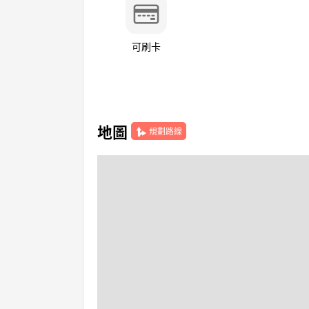
可刷卡
地圖
規劃路線