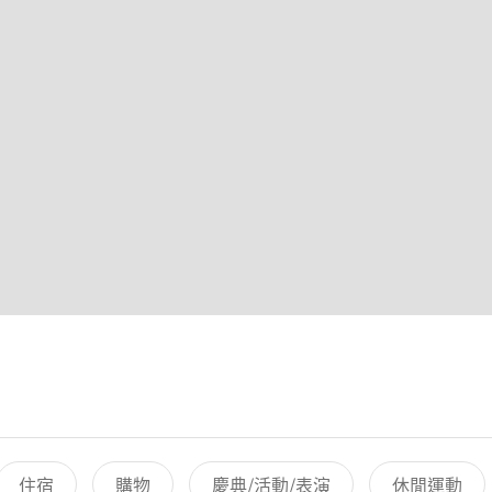
住宿
購物
慶典/活動/表演
休閒運動