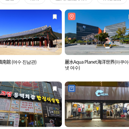
南館 (여수 진남관)
麗水Aqua Planet海洋世界(아쿠
넷 여수)