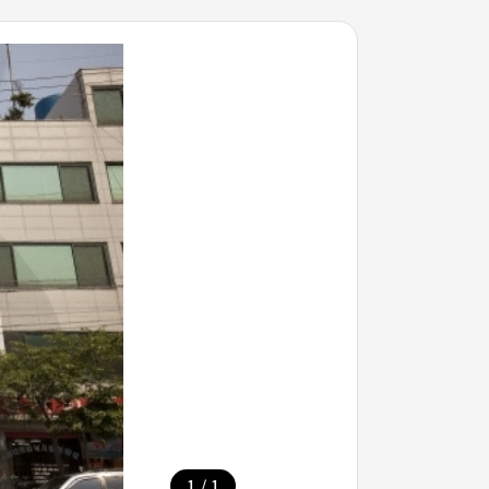
/
1
1