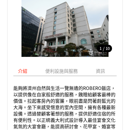
/
1
10
介紹
便利設施與服務
資訊
地
能夠將濟州自然與生活一覽無遺的ROBERO飯店，
以提供像在自家般舒適的服務，餽贈給顧客最棒的
價值。拉起客房內的窗簾，眼前盡是閃著蔚藍光的
大海。坐下來感受愜意的室內空間，擁有各種最新
設備。透過替顧客著想的服務，提供舒適住宿的所
有便利性。以正統義大利式設計導入最佳宴會文化
氣氛的大宴會廳，能提高研討會、花甲宴、婚宴等