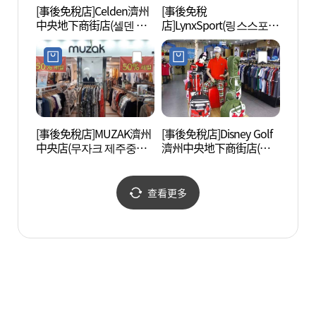
[事後免稅店]Celden濟州
[事後免稅
濟州K
中央地下商街店(셀덴 제
店]LynxSport(링스스포
金海灘
주중앙지하상가점)
츠)
노 (
[事後免稅店]MUZAK濟州
[事後免稅店]Disney Golf
龍頭岩
中央店(무자크 제주중앙
濟州中央地下商街店(디
점)
즈니골프 제주중앙지하
상가점)
查看更多