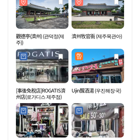
觀德亭(濟州) (관덕정(제
濟州牧官衙 (제주목관아)
觀德亭
주))
주))
[事後免稅店]ROGATIS濟
Ujin醒酒湯 (우진해장국)
阿拉
州店(로가디스 제주점)
影院館
탑동시