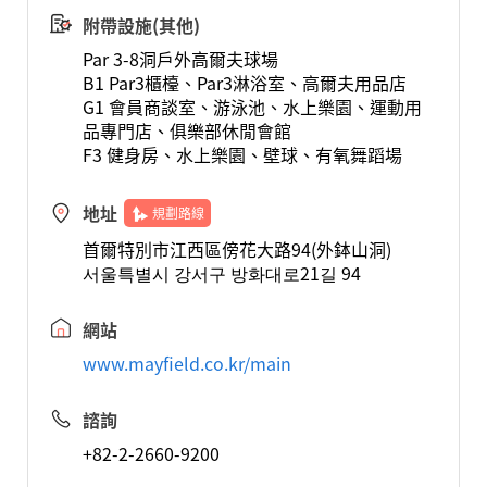
附帶設施(其他)
Par 3-8洞戶外高爾夫球場
B1 Par3櫃檯、Par3淋浴室、高爾夫用品店
G1 會員商談室、游泳池、水上樂園、運動用
品專門店、俱樂部休閒會館
F3 健身房、水上樂園、壁球、有氧舞蹈場
地址
規劃路線
首爾特別市江西區傍花大路94(外鉢山洞)
서울특별시 강서구 방화대로21길 94
網站
www.mayfield.co.kr/main
諮詢
+82-2-2660-9200