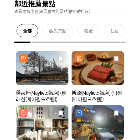
鄰近推薦景點
查看附近半徑50公里內的景點(依距離排序)
全部
觀光景點
餐廳
住宿
蓬萊軒(Mayfield飯店) (봉
樂源(Mayfield飯店) (낙원
再次書店
래헌(메이필드호텔))
(메이필드호텔))
(다시