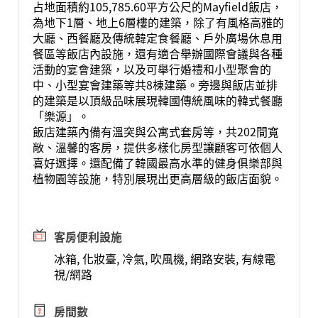
占地面積約105,785.60平方公尺的Mayfield飯店，
為地下1層、地上6層樓的建築，除了有風格高雅的
大廳、西餐廳及傳統韓定食餐廳、戶外廣場休息用
餐區等飯店內設施，還有適合舉辦國際會議與各種
活動的宴會建築，以及可舉行婚禮和小型聚會的
中、小型宴會建築等共8棟建築。旁邊與飯店並排
的建築是以頂級品味展現韓國傳統風味的韓式餐廳
「樂源」。
飯店建築內備有溫突與公寓式套房等，共202間寬
敞、溫馨的客房，提供多樣化房型讓顧客可依個人
喜好選擇。還配備了韓國最高水準的健身俱樂部與
植物園等設施，特別展現出更高層級的飯店面貌。
客房便利設施
冰箱, 化妝臺, 冷氣, 吹風機, 網路安裝, 有線電
視/網路
房間數