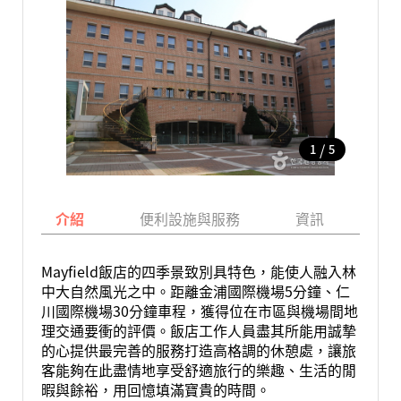
/
1
5
介紹
便利設施與服務
資訊
地
Mayfield飯店的四季景致別具特色，能使人融入林
中大自然風光之中。距離金浦國際機場5分鐘、仁
川國際機場30分鐘車程，獲得位在市區與機場間地
理交通要衝的評價。飯店工作人員盡其所能用誠摯
的心提供最完善的服務打造高格調的休憩處，讓旅
客能夠在此盡情地享受舒適旅行的樂趣、生活的閒
暇與餘裕，用回憶填滿寶貴的時間。