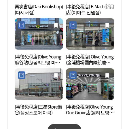
再次書店(Dasi Bookshop)
[事後免稅店] E-Mart (新月
Swee
(다시서점)
店)(이마트 신월점)
品體驗
데어린
[事後免稅店]Olive Young
[事後免稅店] Olive Young
陽川鄉
麻谷站店(올리브영 마곡
(金浦機場國內線航廈店)
역점)
(올리브영 김포공항국내
선청사점)
[事後免稅店]三星Store麻
[事後免稅店]Olive Young
護國忠
谷(삼성스토어 마곡)
One Grove店(올리브영 원
혼위령
그로브점)