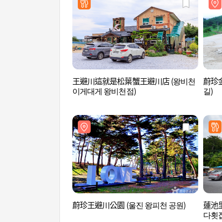
王避川這就是松葉蟹王避川店 (왕비천
蔚珍金
이게대게 왕비천점)
길)
蔚珍王避川公園 (울진 왕피천 공원)
蓮池
다횟집