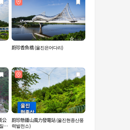
蔚珍香魚橋 (울진은어다리)
蔚珍金剛松林道 (울
길)
質公
蔚珍懸鍾山風力發電站 (울진현종산풍
蔚珍懸鍾山風力發電
지질공
력발전소)
력발전소)