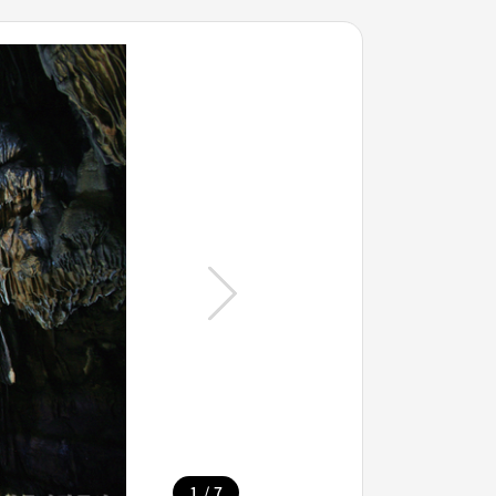
/
1
7