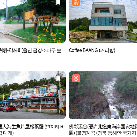
剛松林道 (울진 금강소나무 숲
Coffee BAANG (커피방)
里大海生魚片屋松葉蟹 (연지리 바
佛影溪谷(慶尚北道東海岸國家地
 대게)
園) (불영계곡 (경북 동해안 국가