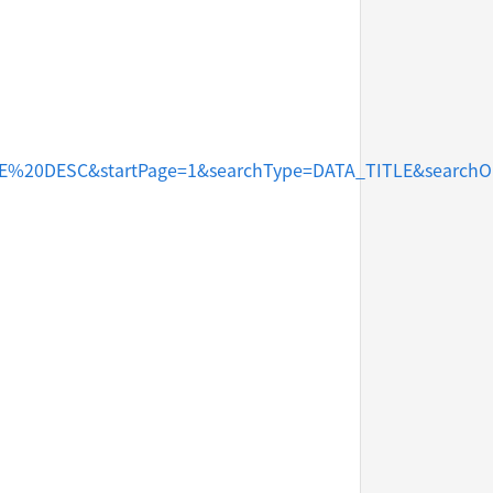
20DESC&startPage=1&searchType=DATA_TITLE&searchOp