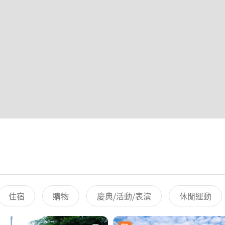
住宿
購物
慶典/活動/表演
休閒運動