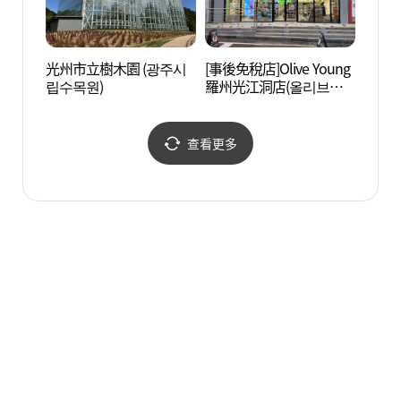
光州市立樹木園 (광주시
[事後免稅店]Olive Young
禹濟吉
립수목원)
羅州光江洞店(올리브영
술관)
나주빛가람동점)
查看更多