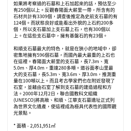
如果將考察過的石墓和上石加起來的話，預估至少
有250個以上。反觀春陽面大薪里一帶，所含有的
石材共計有3309個，調查後推定為史前支石墓的有
124個。而狀態良好或能看出外貌的上石約200多
個，所以支石墓加上支石墓上石，也有300個以
上。在這些支石墓中，擁有基盤石的有23個。
和順支石墓最大的特色，就是在狹小的地域中，卻
密集地擁有596個石墓，而國內最大最重的上石也
在這裡。春陽面大薪里的支石墓，長7.3m、寬
5.0m、厚4.0m，重達280多噸。道谷面孝山里最
大的支石墓，長5.3m、寬3.6m、厚3.0m，推測重
量在100噸以上。而且考古學家們也在附近發現了
石室，並藉由石室了解到支石墓的建造過程和方
法。2000年12月2日，聯合國教科文組織
(UNESCO)將高敞、和順、江華支石墓遺址正式列
為世界文化遺產，使這裡成為極具代表性的國際觀
光景點。
* 面積 - 2,051,951㎡