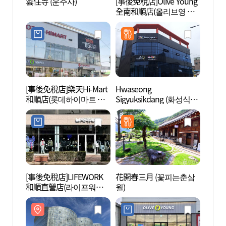
雲住寺 (운주사)
[事後免稅店]Olive Young
雲住寺
全南和順店(올리브영 전
남화순점)
[事後免稅店]樂天Hi-Mart
Hwaseong
鬥繩套
和順店(롯데하이마트 화
Sigyuksikdang (화성식육
싸움
순점)
식당)
[事後免稅店]LIFEWORK
花開春三月 (꽃피는춘삼
佛會寺
和順直營店(라이프워크
월)
(나주)
화순직영점)