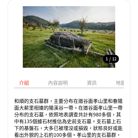
/
1
12
介紹
內容說明
資訊
地圖
和順的支石墓群，主要分布在道谷面孝山里和春陽
面大薪里相連的陽溪谷一帶。在道谷面孝山里一帶
分布的支石墓，依照地表調查共計有980多個，其
中有135個據石材推估為史前支石墓。支石墓上石
下的基盤石，大多已被埋沒或損毀，狀態良好或能
看出外貌的上石約100多個。孝山里的支石墓群，