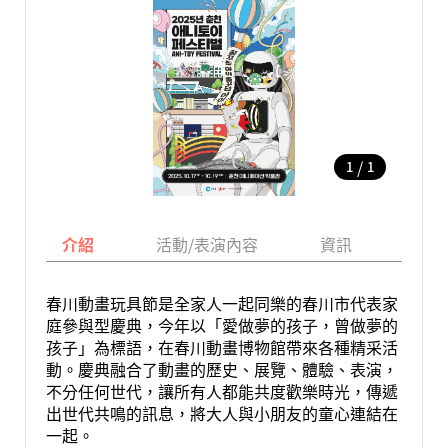
/
1
1
介紹
活動/表演內容
資訊
地圖
春川動畫玩具節是全家人一起同樂的春川市代表家
庭參與型慶典，今年以「愛做夢的孩子，曾做夢的
孩子」為標語，在春川動畫博物館帶來各種精采活
動。慶典融合了動畫的歷史、展覽、體驗、表演，
不分任何世代，讓所有人都能共度歡樂時光，傳遞
出世代共鳴的訊息，將大人與小朋友的童心連結在
一起。