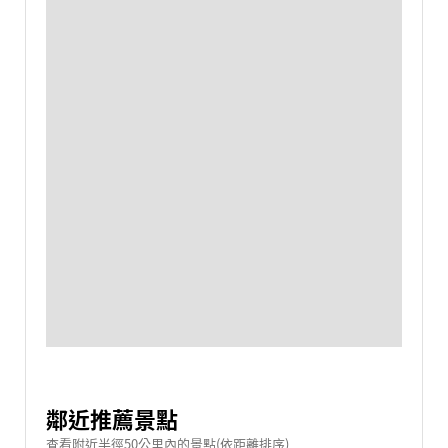
鄰近推薦景點
查看附近半徑50公里內的景點(依距離排序)