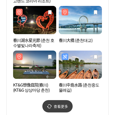
고랜드 코리아 리조트)
고랜드
春川湖水星光節 (춘천 호
春川大橋 (춘천대교)
KT&
수별빛나라축제)
(KT
KT&G想像庭院(春川)
春川中島水路 (춘천중도
孔之
(KT&G 상상마당 춘천)
물레길)
원지)
查看更多