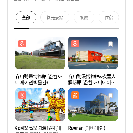
全部
觀光景點
餐廳
住宿
春川動畫博物館 (춘천 애
春川動漫博物館&機器人
春川動
니메이션박물관)
體驗館 (춘천 애니메이션
니메
박물관&토이로봇관)
韓國樂高樂園渡假村(레
Riverian (리버레인)
韓國