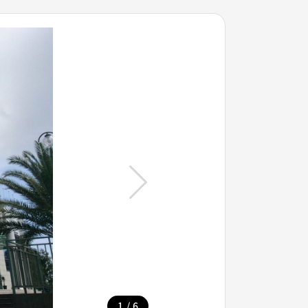
/
1
6