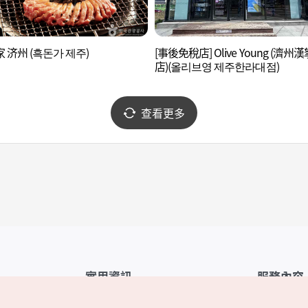
 济州 (흑돈가 제주)
[事後免稅店] Olive Young (濟州
店)(올리브영 제주한라대점)
查看更多
實用資訊
服務內容
韓國觀光公社APP
服務條款