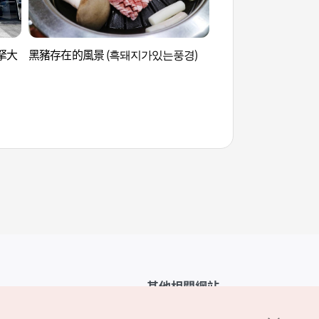
漢拏大
黑豬存在的風景 (흑돼지가있는풍경)
濟州愛情樂園 (제주
其他相關網站
韓國觀光公社介紹