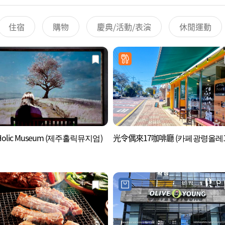
住宿
購物
慶典/活動/表演
休閒運動
olic Museum (제주홀릭뮤지엄)
光令偶來17咖啡廳 (카페광령올레1