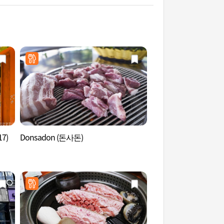
7)
Donsadon (돈사돈)
老衡超市 (노형수퍼