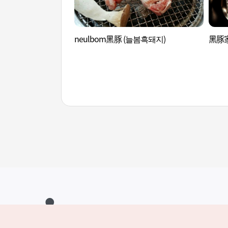
neulbom黑豚 (늘봄흑돼지)
黑豚家