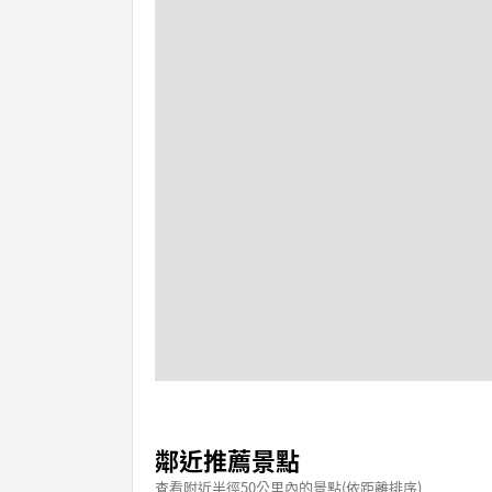
鄰近推薦景點
查看附近半徑50公里內的景點(依距離排序)