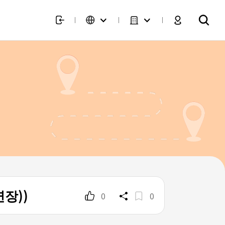
연장))
0
0