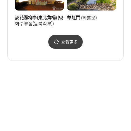
訪花隨柳亭(東北角樓) (방
華虹門 (화홍문)
行宮洞
화수류정(동북각루))
화마을
查看更多