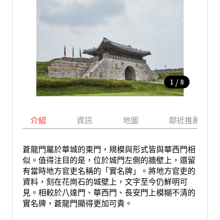
/
1
8
介紹
資訊
地圖
鄰近推薦景點
蒼龍門屬於華城的東門，規模與形式皆與華西門相
似。值得注目的是，位於城門左側的牆壁上，還留
有當時地方官吏名稱的「實名牌」。將地方官吏的
資料，刻在花崗石的城壁上，文字至今仍鮮明可
見。相較於八達門、華西門、長安門上模糊不清的
實名牌，蒼龍門顯得更加可貴。