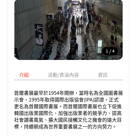
/
1
4
介紹
活動/表演內容
資訊
地圖
首爾書展最早於1954年開辦，當時名為全國圖書展
示會，1995年取得國際出版協會(IPA)認證，正式
更名為首爾國際書展。而首爾國際書展也立下促進
韓國出版業國際化、加強出版業者的競爭力、提高
社會讀書風氣、擴大國民接觸文化之機會的遠大目
標，持續朝成為世界重要書展之一的方向努力。