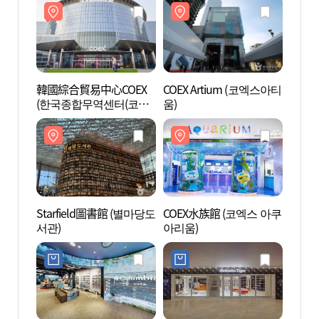
韓國綜合貿易中心COEX
COEX Artium (코엑스아티
Star
(한국종합무역센터(코엑
움)
서관)
스))
Starfield圖書館 (별마당도
COEX水族館 (코엑스 아쿠
Ktow
서관)
아리움)
포유 