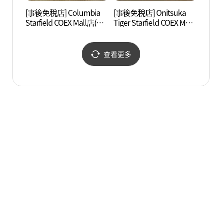
[事後免稅店] Columbia
[事後免稅店] Onitsuka
奉恩寺
Starfield COEX Mall店(컬
Tiger Starfield COEX Mall
산사체
럼비아 스타필드 코엑스
店(오니츠카타이거 스타
몰점)
필드 코엑스몰점)
查看更多