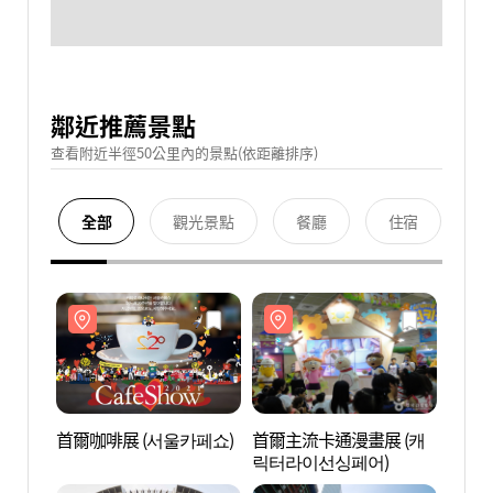
鄰近推薦景點
查看附近半徑50公里內的景點(依距離排序)
全部
觀光景點
餐廳
住宿
首爾咖啡展 (서울카페쇼)
首爾主流卡通漫畫展 (캐
韓國綜
릭터라이선싱페어)
(한국
스))