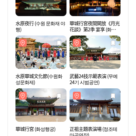
水原夜行 (수원 문화재 야
華城行宮夜間開放《月光
華城行
행)
花談》第2季 宴享 (화성
행궁 야간개장 시즌2 : 연
향)
水原華城文化節(수원화
武藝24技示範表演 (무예
水原炸
성문화제)
24기 시범공연)
리)
華城行宮 (화성행궁)
正祖主題表演場 (정조테
水原華
마공연장)
성박물