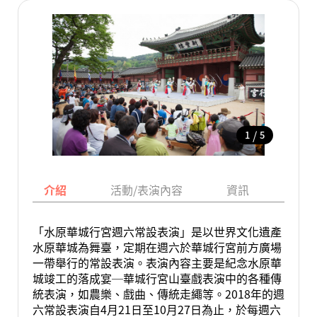
/
1
5
介紹
活動/表演內容
資訊
地圖
「水原華城行宮週六常設表演」是以世界文化遺產
水原華城為舞臺，定期在週六於華城行宮前方廣場
一帶舉行的常設表演。表演內容主要是紀念水原華
城竣工的落成宴─華城行宮山臺戲表演中的各種傳
統表演，如農樂、戲曲、傳統走繩等。2018年的週
六常設表演自4月21日至10月27日為止，於每週六