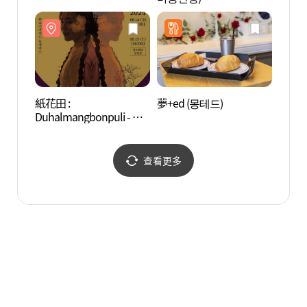
紙花田 :
夢+ed (몽테드)
水原華
Duhalmangbonpuli - 水
화성 
原 (종이꽃밭 : 두할망본풀
이 - 수원)
查看更多