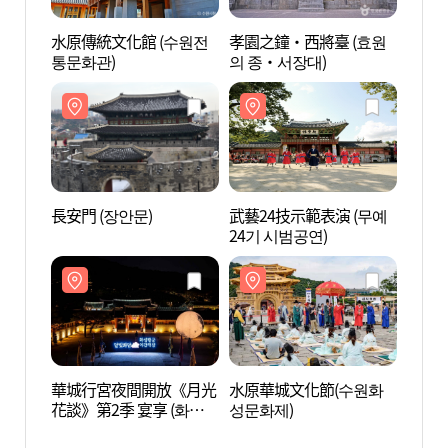
水原傳統文化館 (수원전
孝園之鐘‧西將臺 (효원
孝園之
통문화관)
의 종·서장대)
의 종
長安門 (장안문)
武藝24技示範表演 (무예
行宮洞
24기 시범공연)
화마을
華城行宮夜間開放《月光
水原華城文化節(수원화
華城行
花談》第2季 宴享 (화성
성문화제)
행궁 야간개장 시즌2 : 연