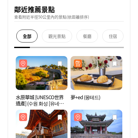
鄰近推薦景點
查看附近半徑50公里內的景點(依距離排序)
全部
觀光景點
餐廳
住宿
水原華城 [UNESCO世界
夢+ed (몽테드)
水原華
遺產] (수원 화성 [유네스
遺產]
코 세계유산])
코 세