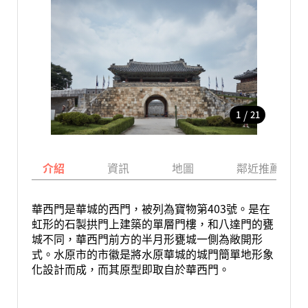
/
1
21
介紹
資訊
地圖
鄰近推薦景點
華西門是華城的西門，被列為寶物第403號。是在
虹形的石製拱門上建築的單層門樓，和八達門的甕
城不同，華西門前方的半月形甕城一側為敞開形
式。水原市的市徽是將水原華城的城門簡單地形象
化設計而成，而其原型即取自於華西門。