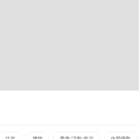
住宿
購物
慶典/活動/表演
休閒運動