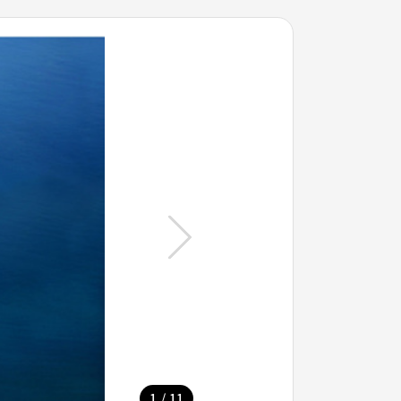
/
1
11