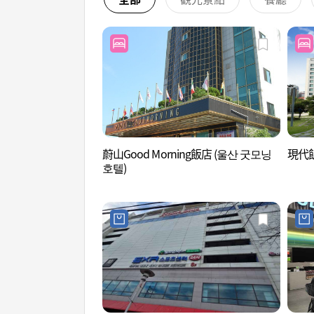
蔚山Good Morning飯店 (울산 굿모닝
現代飯
호텔)