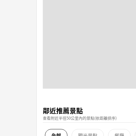
鄰近推薦景點
查看附近半徑50公里內的景點(依距離排序)
全部
觀光景點
餐廳