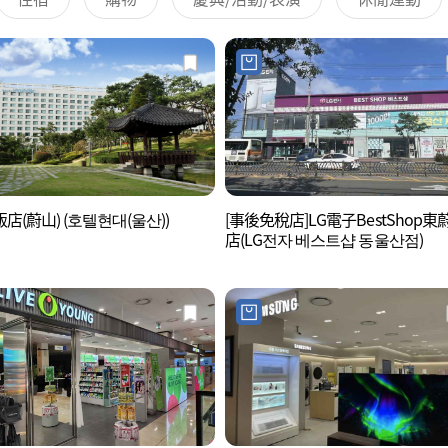
店(蔚山) (호텔현대(울산))
[事後免稅店]LG電子BestShop東
店(LG전자 베스트샵 동울산점)