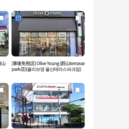
蔚山
[事後免稅店] Olive Young (蔚山terrasse
蔚山大橋觀景臺 (울
park店)(올리브영 울산테라스파크점)