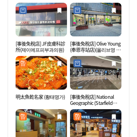
[事後免稅店] JF皮膚科診
[事後免稅店] Olive Young
Ktow
所(제이에프피부과의원)
(奉恩寺站店)(올리브영 봉
포유 
은사역점)
明太魚乾名家 (황태명가)
[事後免稅店] National
Star
Geographic (Starfield
서관)
COEX Mall店)(내셔널지오
그래픽 스타필드 코엑스
몰점)