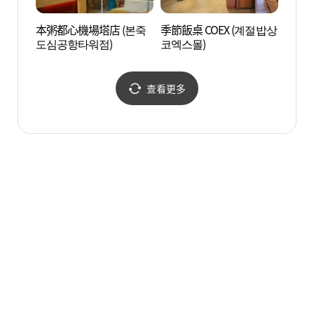
本粥都心機場塔店 (본죽
季節飯桌 COEX (계절밥상
韓國綜
도심공항타워점)
코엑스몰)
(한국
스))
查看更多