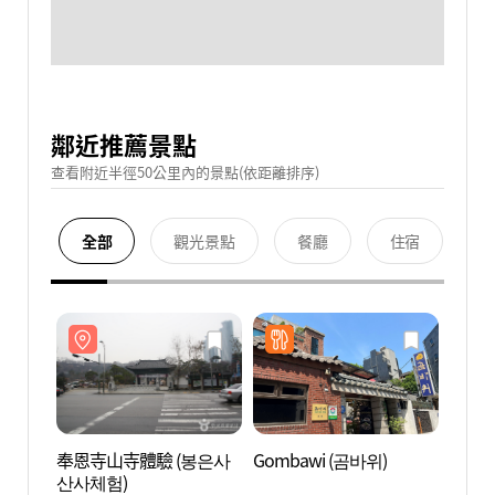
鄰近推薦景點
查看附近半徑50公里內的景點(依距離排序)
全部
觀光景點
餐廳
住宿
奉恩寺山寺體驗 (봉은사
Gombawi (곰바위)
奉恩寺
산사체험)
산사체