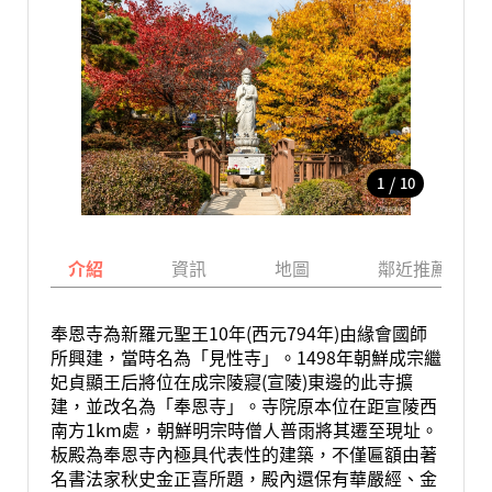
/
1
10
介紹
資訊
地圖
鄰近推薦景點
奉恩寺為新羅元聖王10年(西元794年)由緣會國師
所興建，當時名為「見性寺」。1498年朝鮮成宗繼
妃貞顯王后將位在成宗陵寢(宣陵)東邊的此寺擴
建，並改名為「奉恩寺」。寺院原本位在距宣陵西
南方1km處，朝鮮明宗時僧人普雨將其遷至現址。
板殿為奉恩寺內極具代表性的建築，不僅匾額由著
名書法家秋史金正喜所題，殿內還保有華嚴經、金