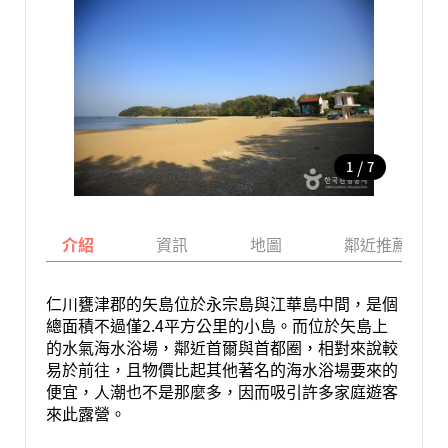
/
1
7
介紹
資訊
地圖
鄰近推薦景點
仁川甕津郡的矢島位於永宗島與江華島中間，是個
總面積不過僅2.4平方公里的小島。而位於矢島上
的水氣海水浴場，鄰近首爾與首都圈，相對來說較
易於前往，且物價比起其他著名的海水浴場要來的
便宜，人潮也不是那麼多，因而吸引許多家庭遊客
來此露營。