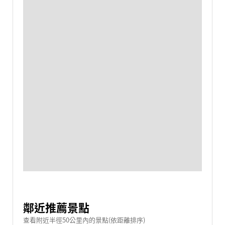
鄰近推薦景點
查看附近半徑50公里內的景點(依距離排序)