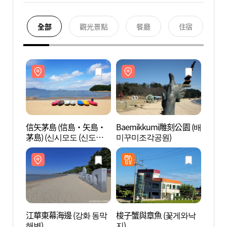
全部
觀光景點
餐廳
住宿
信矢茅島 (信島・矢島・
Baemikkumi雕刻公園 (배
信矢茅
茅島) (신시모도 (신도ㆍ시
미꾸미조각공원)
茅島)
도ㆍ모도))
도ㆍ모
江華東幕海邊 (강화 동막
梭子蟹與章魚 (꽃게와낙
江華東
해변)
지)
해변)