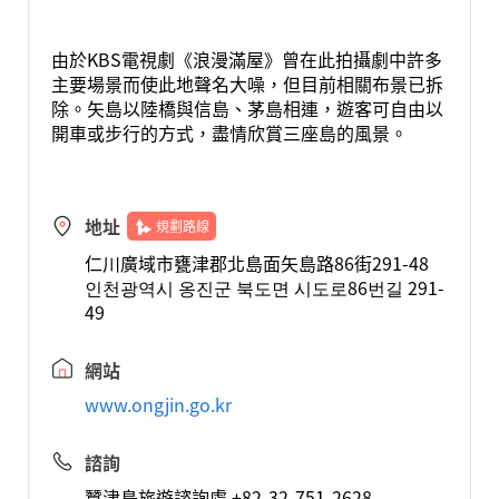
由於KBS電視劇《浪漫滿屋》曾在此拍攝劇中許多
主要場景而使此地聲名大噪，但目前相關布景已拆
除。矢島以陸橋與信島、茅島相連，遊客可自由以
開車或步行的方式，盡情欣賞三座島的風景。
地址
規劃路線
仁川廣域市甕津郡北島面矢島路86街291-48
인천광역시 옹진군 북도면 시도로86번길 291-
49
網站
www.ongjin.go.kr
諮詢
蠶津島旅遊諮詢處 +82-32-751-2628