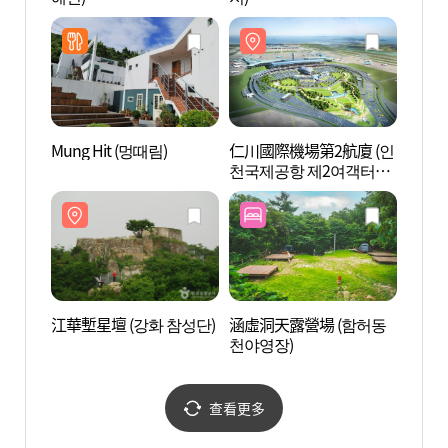
Mung Hit (멍때림)
仁川國際機場第2航廈 (인
江華塹
천국제공항 제2여객터미
널)
江華塹星壇 (강화 참성단)
涵虛洞天露營場 (함허동
Le S
천야영장)
查看更多