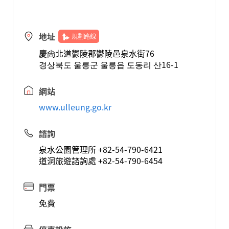
地址
規劃路線
慶尙北道鬱陵郡鬱陵邑泉水街76
경상북도 울릉군 울릉읍 도동리 산16-1
網站
www.ulleung.go.kr
諮詢
泉水公園管理所 +82-54-790-6421
道洞旅遊諮詢處 +82-54-790-6454
門票
免費