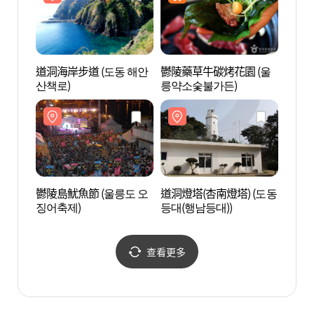
道洞海岸步道 (도동 해안
鬱陵藥草牛碳烤花園 (울
道洞燈
산책로)
릉약소숯불가든)
등대(
鬱陵島魷魚節 (울릉도 오
道洞燈塔(杏南燈塔) (도동
杏南海
징어축제)
등대(행남등대))
산책로
查看更多