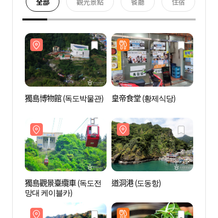
全部
觀光景點
餐廳
住宿
獨島博物館 (독도박물관)
皇帝食堂 (황제식당)
獨島博
獨島觀景臺纜車 (독도전
道洞港 (도동항)
道洞港
망대 케이블카)