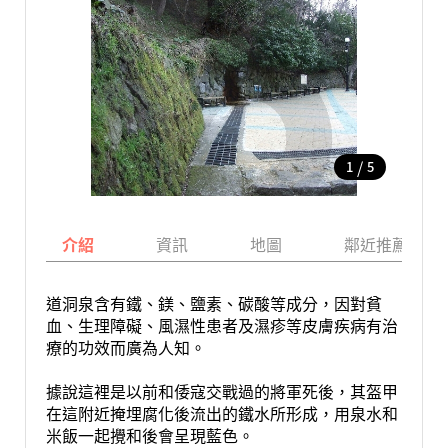
/
1
5
介紹
資訊
地圖
鄰近推薦景點
道洞泉含有鐵、鎂、鹽素、碳酸等成分，因對貧
血、生理障礙、風濕性患者及濕疹等皮膚疾病有治
療的功效而廣為人知。
據說這裡是以前和倭寇交戰過的將軍死後，其盔甲
在這附近掩埋腐化後流出的鐵水所形成，用泉水和
米飯一起攪和後會呈現藍色。