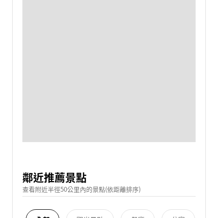
鄰近推薦景點
查看附近半徑50公里內的景點(依距離排序)