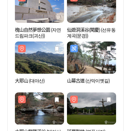
槐山自然夢想公園 (자연
仙遊洞溪谷(聞慶) (선유동
槐山自
드림파크(괴산))
계곡(문경))
드림파
大耶山 (대야산)
山幕古道 (산막이옛길)
大耶山