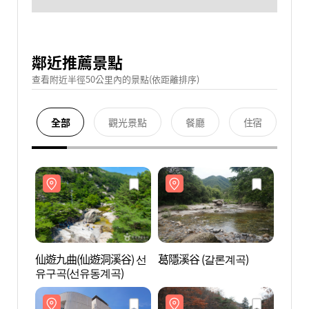
鄰近推薦景點
查看附近半徑50公里內的景點(依距離排序)
全部
觀光景點
餐廳
住宿
仙遊九曲(仙遊洞溪谷) 선
葛隱溪谷 (갈론계곡)
仙遊九
유구곡(선유동계곡)
유구곡