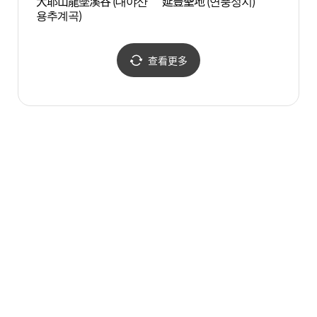
大耶山龍墜溪谷 (대야산
延豐聖地 (연풍성지)
延豐聖
용추계곡)
查看更多