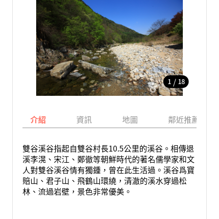
/
1
18
介紹
資訊
地圖
鄰近推薦景點
雙谷溪谷指起自雙谷村長10.5公里的溪谷。相傳退
溪李滉、宋江、鄭徹等朝鮮時代的著名儒學家和文
人對雙谷溪谷情有獨鍾，曾在此生活過。溪谷爲寶
賠山、君子山、飛鶴山環繞，清澈的溪水穿過松
林、流過岩壁，景色非常優美。