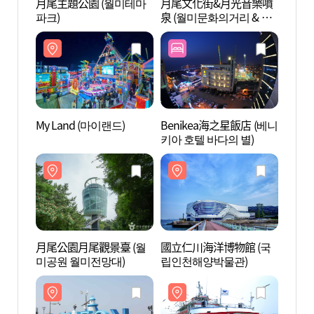
月尾主題公園 (월미테마
月尾文化街&月光音樂噴
月尾主
파크)
泉 (월미문화의거리 & 달
파크)
빛음악분수)
My Land (마이랜드)
Benikea海之星飯店 (베니
My L
키아 호텔 바다의 별)
月尾公園月尾觀景臺 (월
國立仁川海洋博物館 (국
國立仁
미공원 월미전망대)
립인천해양박물관)
립인