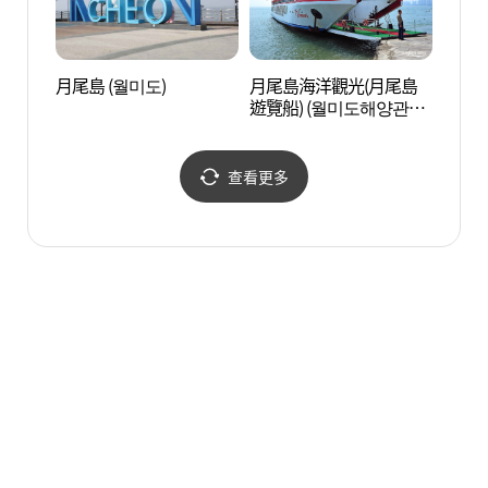
月尾島 (월미도)
月尾島海洋觀光(月尾島
月尾
遊覽船) (월미도해양관광
遊覽船
(월미도유람선))
(월미
查看更多