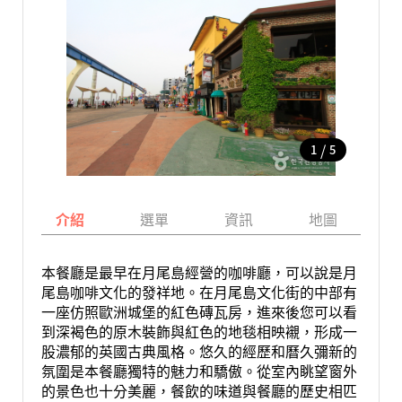
/
1
5
介紹
選單
資訊
地圖
本餐廳是最早在月尾島經營的咖啡廳，可以說是月
尾島咖啡文化的發祥地。在月尾島文化街的中部有
一座仿照歐洲城堡的紅色磚瓦房，進來後您可以看
到深褐色的原木裝飾與紅色的地毯相映襯，形成一
股濃郁的英國古典風格。悠久的經歷和曆久彌新的
氛圍是本餐廳獨特的魅力和驕傲。從室內眺望窗外
的景色也十分美麗，餐飲的味道與餐廳的歷史相匹