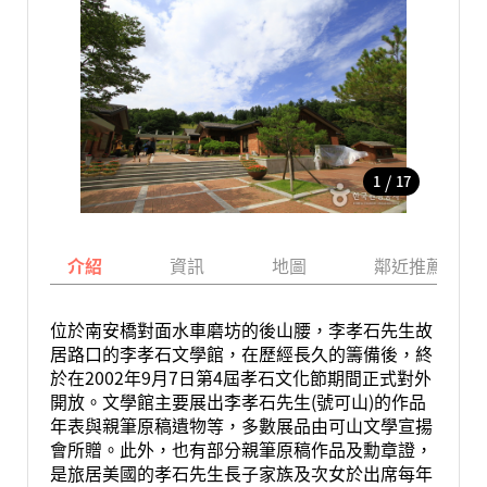
/
1
17
介紹
資訊
地圖
鄰近推薦景點
位於南安橋對面水車磨坊的後山腰，李孝石先生故
居路口的李孝石文學館，在歷經長久的籌備後，終
於在2002年9月7日第4屆孝石文化節期間正式對外
開放。文學館主要展出李孝石先生(號可山)的作品
年表與親筆原稿遺物等，多數展品由可山文學宣揚
會所贈。此外，也有部分親筆原稿作品及勳章證，
是旅居美國的孝石先生長子家族及次女於出席每年