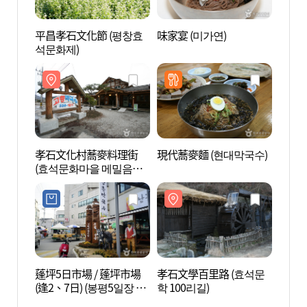
平昌孝石文化節 (평창효
味家宴 (미가연)
孝石文
석문화제)
학 10
孝石文化村蕎麥料理街
現代蕎麥麵 (현대막국수)
平昌武
(효석문화마을 메밀음식
이예술
거리)
蓬坪5日市場 / 蓬坪市場
孝石文學百里路 (효석문
香草國
(逢2、7日) (봉평5일장 /
학 100리길)
농원)
봉평시장 (2, 7 일))