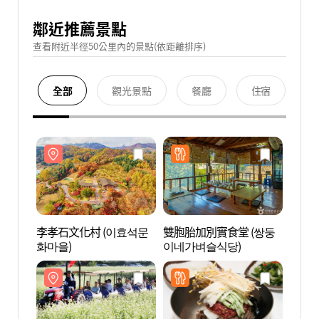
鄰近推薦景點
查看附近半徑50公里內的景點(依距離排序)
全部
觀光景點
餐廳
住宿
李孝石文化村 (이효석문
雙胞胎加別實食堂 (쌍둥
李孝石
화마을)
이네가벼슬식당)
화마을