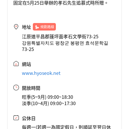
固定在5月25日舉辦的孝石先生追慕式時所贈。
地址
規劃路線
江原道平昌郡蓬坪面孝石文學街73-25
강원특별자치도 평창군 봉평면 효석문학길
73-25
網站
www.hyoseok.net
開放時間
旺季(5~9月) 09:00~18:30
淡季(10~4月) 09:00~17:30
公休日
每週一(若週一為國定假日，則順延至翌日休