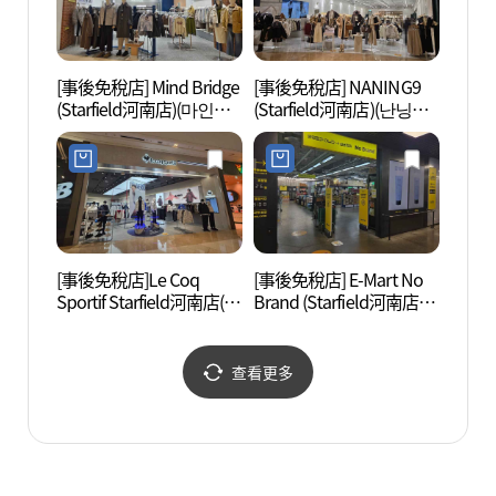
[事後免稅店] Mind Bridge
[事後免稅店] NANING9
高德
(Starfield河南店)(마인드
(Starfield河南店)(난닝구
(고덕
브릿지 스타필드 하남점)
스타필드 하남점)
역)
[事後免稅店]Le Coq
[事後免稅店] E-Mart No
九里
Sportif Starfield河南店(르
Brand (Starfield河南店)
菊公園
꼬끄스포르티브 스타필
(노브랜드 스타필드 하남
원(코
드 하남점)
점)
查看更多