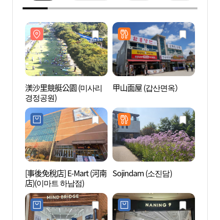
渼沙里競艇公園 (미사리
甲山面屋 (갑산면옥）
渼沙里
경정공원)
경정공
[事後免稅店] E-Mart (河南
Sojindam (소진담)
Pra
店)(이마트 하남점)
움악기