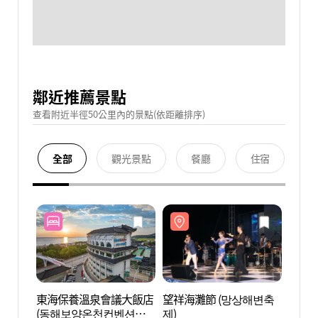
鄰近推薦景點
查看附近半徑50公里內的景點(依距離排序)
全部
觀光景點
餐廳
住宿
東海保養溫泉會議大飯店
望祥海灘節 (망상해변축
鬼怪谷S
(동해보양온천컨벤션호
제)
골스카