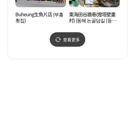
Buheung生魚片店 (부흥
東海田谷牆巷(燈塔壁畫
獻花路
횟집)
村) (동해 논골담길 (등대
담화마을))
查看更多