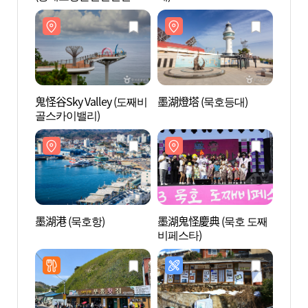
텔)
鬼怪谷Sky Valley (도째비
墨湖燈塔 (묵호등대)
墨湖港
골스카이밸리)
墨湖港 (묵호항)
墨湖鬼怪慶典 (묵호 도째
Han
비페스타)
&Ha
섬해