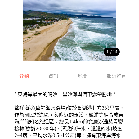
/
1
14
介紹
資訊
地圖
鄰近推薦景點
* 東海岸最大的鳴沙十里沙灘與汽車露營勝地 *
望祥海邊(望祥海水浴場)位於墨湖港北方3公里處，
作為國民旅遊區，與附近的玉溪、鏡浦等組合成東
海岸的知名旅遊區。總長1.4km的寬廣沙灘與青鬱
松林(樹齡20~30年)、清澈的海水、淺淺的水(坡度
2~4度、平均水深0.5~1公尺)等，擁有東海岸海水