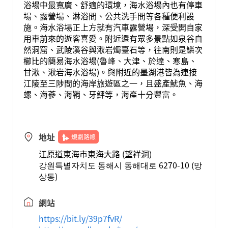
浴場中最寬廣、舒適的環境，海水浴場內也有停車
場、露營場、淋浴間、公共洗手間等各種便利設
施。海水浴場正上方就有汽車露營場，深受開自家
用車前來的遊客喜愛。附近還有眾多景點如泉谷自
然洞窟、武陵溪谷與湫岩燭臺石等，往南則是鱗次
櫛比的簡易海水浴場(魯峰、大津、於達、寒島、
甘湫、湫岩海水浴場)。與附近的墨湖港皆為連接
江陵至三陟間的海岸旅遊區之一，且盛產魷魚、海
螺、海蔘、海鞘、牙鮃等，海產十分豐富。
地址
規劃路線
江原道東海市東海大路 (望祥洞)
강원특별자치도 동해시 동해대로 6270-10 (망
상동)
網站
https://bit.ly/39p7fvR/