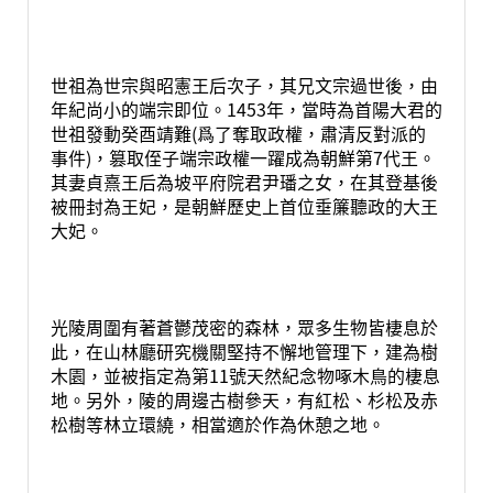
世祖為世宗與昭憲王后次子，其兄文宗過世後，由
年紀尚小的端宗即位。1453年，當時為首陽大君的
世祖發動癸酉靖難(爲了奪取政權，肅清反對派的
事件)，篡取侄子端宗政權一躍成為朝鮮第7代王。
其妻貞熹王后為坡平府院君尹璠之女，在其登基後
被冊封為王妃，是朝鮮歷史上首位垂簾聽政的大王
大妃。
光陵周圍有著蒼鬱茂密的森林，眾多生物皆棲息於
此，在山林廳研究機關堅持不懈地管理下，建為樹
木園，並被指定為第11號天然紀念物啄木鳥的棲息
地。另外，陵的周邊古樹參天，有紅松、杉松及赤
松樹等林立環繞，相當適於作為休憩之地。