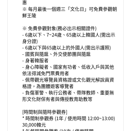
惠
※ 每月最後一個週三「文化日」可免費參觀朝
鮮王陵
※ 免費參觀對象(務必出示相關證件)
- 6歲以下、7~24歲、65歲以上韓國人(需出示
身分證)
- 6歲以下與65歲以上的外國人(需出示護照)
- 國賓與隨扈、外交使節團與隨扈
- 身著韓服者
- 身心障礙者、國家有功者、低收入戶與其他
依法得減免門票費用者
- 佩帶觀光導覽員資格證或文化觀光解說員資
格證，為團體遊客導覽者
- 負傷軍警、執行公務者、帶隊教師、重要無
形文化財保有者與傳授教育助教等
[時間制與隨時參觀券]
* 時間制參觀券 (1年 / 使用時間 12:00~13:00)
30,000韓元