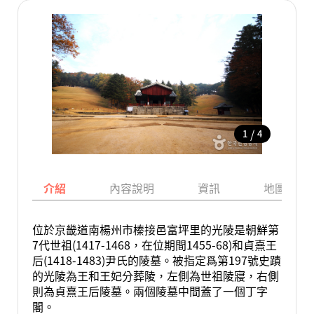
/
1
4
介紹
內容說明
資訊
地圖
位於京畿道南楊州市榛接邑富坪里的光陵是朝鮮第
7代世祖(1417-1468，在位期間1455-68)和貞熹王
后(1418-1483)尹氏的陵墓。被指定爲第197號史蹟
的光陵為王和王妃分葬陵，左側為世祖陵寢，右側
則為貞熹王后陵墓。兩個陵墓中間蓋了一個丁字
閣。