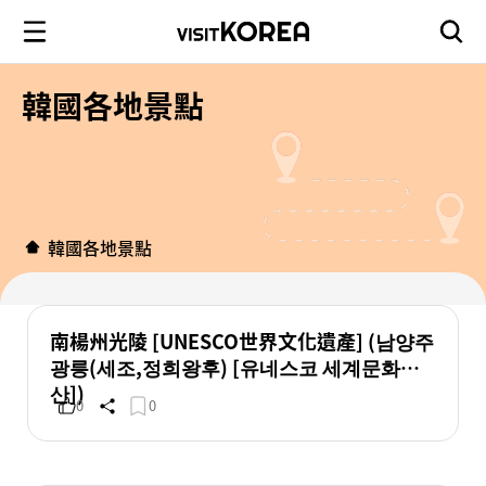
韓國各地景點
韓國各地景點
南楊州光陵 [UNESCO世界文化遺產] (남양주
광릉(세조,정희왕후) [유네스코 세계문화유
산])
0
0