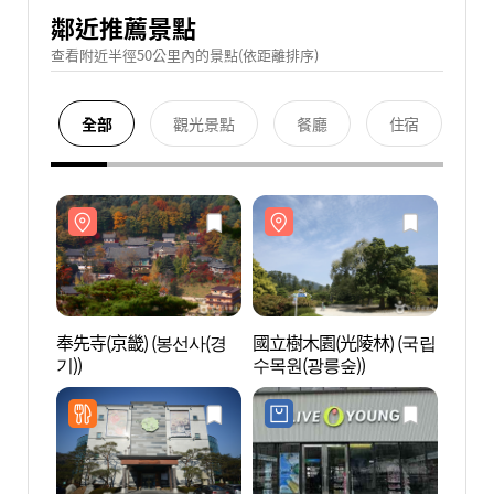
鄰近推薦景點
查看附近半徑50公里內的景點(依距離排序)
全部
觀光景點
餐廳
住宿
奉先寺(京畿) (봉선사(경
國立樹木園(光陵林) (국립
奉先寺
기))
수목원(광릉숲))
기))