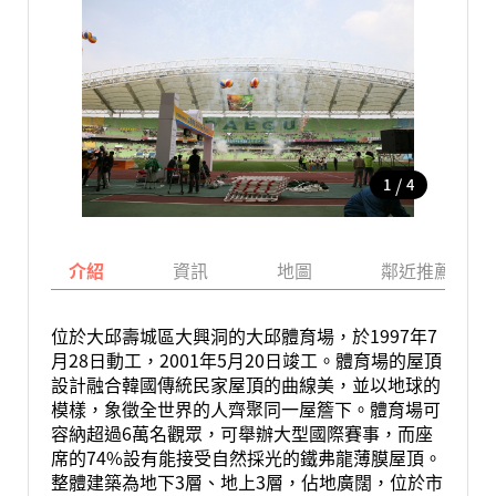
/
1
4
介紹
資訊
地圖
鄰近推薦景點
位於大邱壽城區大興洞的大邱體育場，於1997年7
月28日動工，2001年5月20日竣工。體育場的屋頂
設計融合韓國傳統民家屋頂的曲線美，並以地球的
模樣，象徵全世界的人齊聚同一屋簷下。體育場可
容納超過6萬名觀眾，可舉辦大型國際賽事，而座
席的74%設有能接受自然採光的鐵弗龍薄膜屋頂。
整體建築為地下3層、地上3層，佔地廣闊，位於市