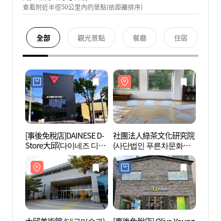
查看附近半徑50公里內的景點(依距離排序)
全部
觀光景點
餐廳
住宿
[事後免稅店]DAINESE D-
社團法人綠茶文化研究院
社團
Store大邱(다이네즈 디스
(사단법인 푸른차문화연
(사단
토어 대구)
구원)
구원)