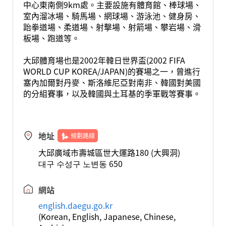
中心東南側9km處。主要設施有體育館、棒球場、
室內溜冰場、騎馬場、網球場、游泳池、健身房、
跆拳道場、柔道場、射擊場、射箭場、攀岩場、滑
板場、跑道等。
大邱體育場也是2002年韓日世界盃(2002 FIFA
WORLD CUP KOREA/JAPAN)的賽場之一，曾進行
塞內加爾對丹麥、斯洛維尼亞對南非、韓國對美國
的分組賽事，以及韓國與土耳基的季軍戰等賽事。
地址
規劃路線
大邱廣域市壽城區世大運路180 (大興洞)
대구 수성구 노변동 650
網站
english.daegu.go.kr
(Korean, English, Japanese, Chinese,