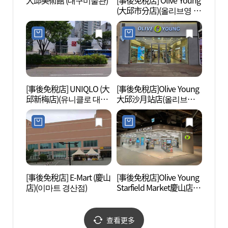
大邱美術館 (대구미술관)
[事後免稅店] Olive Young
Beau
(大邱市分店)(올리브영 대
구시지점)
[事後免稅店] UNIQLO (大
[事後免稅店]Olive Young
國立大
邱新梅店)(유니클로 대구
大邱沙月站店(올리브영
구박물
신매점)
대구사월역점)
[事後免稅店] E-Mart (慶山
[事後免稅店]Olive Young
峨洋
店)(이마트 경산점)
Starfield Market慶山店
化體育
(올리브영 스타필드마켓
터(구
경산점)
관))
查看更多