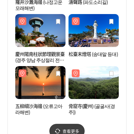
羅井沙灘海邊 (나정고운
濤聲路 (파도소리길)
羅井沙
모래해변)
모래해
慶州陽南柱狀節理觀景臺
松臺末燈塔 (송대말 등대)
慶州
(경주 양남 주상절리 전망
(경주
대)
대)
五柳細沙海邊 (오류고아
骨窟寺(慶州) (골굴사(경
五柳細
라해변)
주))
라해변
查看更多