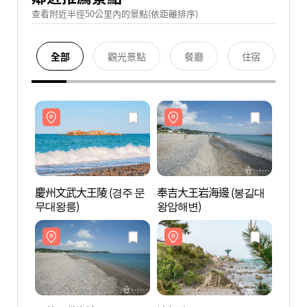
查看附近半徑50公里內的景點(依距離排序)
全部
觀光景點
餐廳
住宿
慶州文武大王陵 (경주 문
奉吉大王岩海邊 (봉길대
慶州文
무대왕릉)
왕암해변)
무대왕