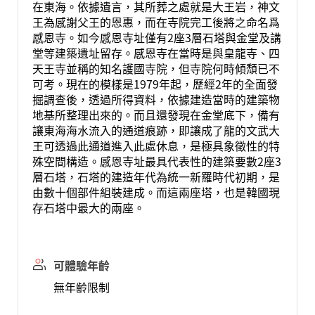
在東海。依據遺言，其所葬之處就是大王岩，神文
王為感謝父王的恩惠，而在寺院完工後將之命名爲
感恩寺。如今感恩寺址僅有2座3層石塔與金堂及講
堂等建築遺址留存。感恩寺在當時是與皇龍寺、四
天王寺並稱的知名護國寺院，但寺院何時傾頹已不
可考。現在的模樣是1979年起，歷經2年的全面發
掘調查後，透過所得資料，依據建造當時的建築物
地基所整理出來的。而且還發現在金堂底下，備有
讓東海海水流入的通道痕跡，即讓成了龍的文武大
王可透過此通道進入此處休息，是極具象徵性的特
殊空間構造。感恩寺址最具代表性的建築要數2座3
層石塔，石塔的建造年代為統一新羅時代初期，是
由數十個部件組裝建成。而這兩座塔，也是韓國現
存石塔中最大的兩座。
可體驗年齡
無年齡限制