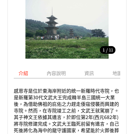
/
1
11
介紹
內容說明
資訊
地圖
感恩寺是位於東海岸附近的統一新羅時代寺院，也
是新羅第30代文武大王完成韓半島三國統一大業
後，為借助佛祖的庇佑之力趕走倭寇侵襲而興建的
寺院。然而，在寺院竣工之前，文武王就駕崩了。
其子神文王依據其遺言，於即位第2年(西元682年)
將寺院修建完成。文武大王臨死前留有遺言，自己
死後將化為海中的龍守護國家，希望能於火葬後葬