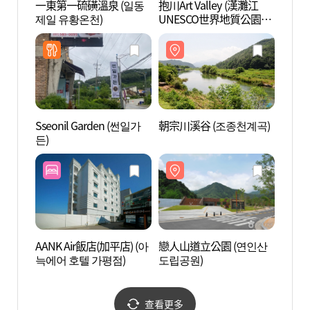
一東第一硫磺溫泉 (일동
抱川Art Valley (漢灘江
抱川Ar
제일 유황온천)
UNESCO世界地質公園)
UNE
(포천아트밸리 (한탄강 유
(포천
네스코 세계지질공원))
네스코
Sseonil Garden (썬일가
朝宗川溪谷 (조종천계곡)
戀人山
든)
도립공
AANK Air飯店(加平店) (아
戀人山道立公園 (연인산
抱川二
늑에어 호텔 가평점)
도립공원)
동갈비
查看更多