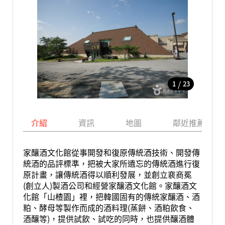
/
1
23
介紹
資訊
地圖
鄰近推薦景點
家釀酒文化館從事開發和復原傳統酒技術、開發傳
統酒的品評標準，把被大家所遺忘的傳統酒進行復
原計畫，讓傳統酒得以順利發展，並創立裵商冕
(創立人)製酒公司和經營家釀酒文化館。家釀酒文
化館「山楂園」裡，把韓國固有的傳統家釀酒、酒
粕、酵母等製作而成的酒料理(蒸餅、酒粕飲食、
酒釀等)，提供試飲、試吃的同時，也提供釀酒體