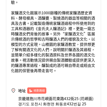
驗。
家釀酒文化館展示1000餘種的傳統家釀酒歷史資
料、酵母模具、酒釀甕、製燒酒的器皿等相關的酒
具及古書。記載製造傳統家釀酒過程中所使用到的
工具和酒器的《金氏夫人釀酒記》裡，更能一窺古
時釀酒女們背後的故事。另外“家釀酒文化”區展
示傳統酒的哲學和古時釀酒人們的樣貌及文化，以
模型的方式呈現。山楂園的家釀酒教室，提供想更
了解有關酒文化的人們，說明關於釀酒及其過程，
並簡單介紹多樣化的製酒原料及世界各國的酒文化
故事。視活動情況提供親自製酒體驗或提供更深入
的釀酒專業過程，釀製成的酒可親自帶走或經由文
化館的保管後再帶走皆可。
地址
規劃路線
京畿道抱川市花峴面花東路432街25 (花峴面)
경기도 포천시 화현면 화동로432번길 25