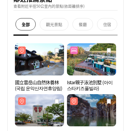
查看附近半徑50公里內的景點(依距離排序)
全部
觀光景點
餐廳
住宿
國立雲岳山自然休養林
Istar親子泳池別墅 (아이
國立
(국립 운악산자연휴양림)
스타키즈풀빌라)
(국립