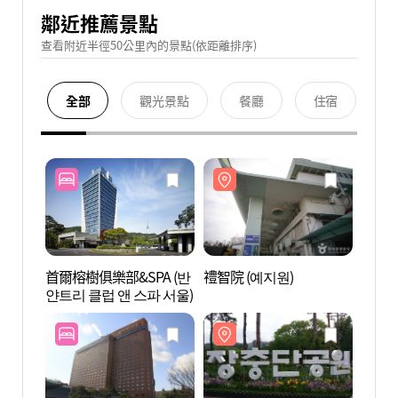
鄰近推薦景點
查看附近半徑50公里內的景點(依距離排序)
全部
觀光景點
餐廳
住宿
首爾榕樹俱樂部&SPA (반
禮智院 (예지원)
禮智院
얀트리 클럽 앤 스파 서울)