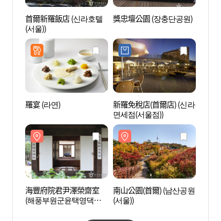
首爾新羅飯店 (신라호텔
獎忠壇公園 (장충단공원)
海豐
(서울))
(해
실)
羅宴 (라연)
新羅免稅店(首爾店) (신라
首爾南
면세점(서울점))
산국악
海豐府院君尹澤榮齋室
南山公園(首爾) (남산공원
春風釀
(해풍부원군윤택영댁재
(서울))
실)