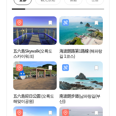
五六島Skywalk(오륙도
海波朗路第1路線 (해파랑
五六島
스카이워크)
길 1코스)
스카이
五六島迎日公園 (오륙도
南波朗步道(남파랑길(부
二妓臺
해맞이공원)
산))
기대 
원))