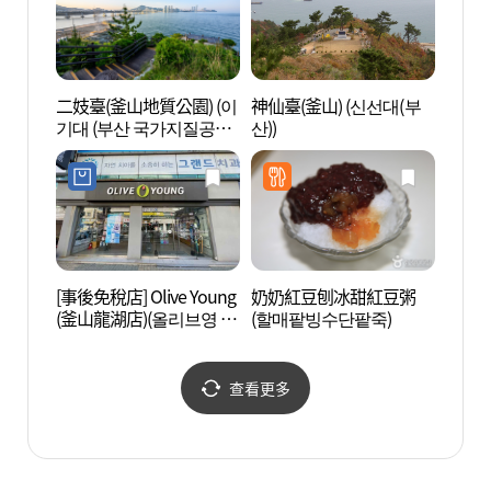
二妓臺(釜山地質公園) (이
神仙臺(釜山) (신선대(부
東山尾
기대 (부산 국가지질공
산))
망대)
원))
[事後免稅店] Olive Young
奶奶紅豆刨冰甜紅豆粥
國立海
(釜山龍湖店)(올리브영 부
(할매팥빙수단팥죽)
양박물
산용호점)
查看更多