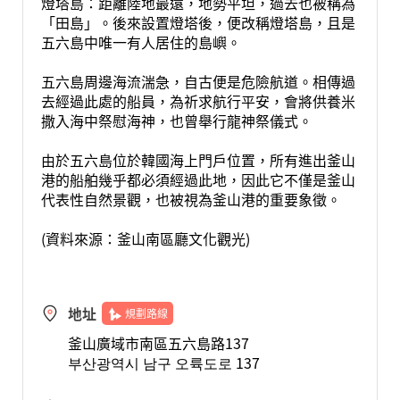
燈塔島：距離陸地最遠，地勢平坦，過去也被稱為
「田島」。後來設置燈塔後，便改稱燈塔島，且是
五六島中唯一有人居住的島嶼。
五六島周邊海流湍急，自古便是危險航道。相傳過
去經過此處的船員，為祈求航行平安，會將供養米
撒入海中祭慰海神，也曾舉行龍神祭儀式。
由於五六島位於韓國海上門戶位置，所有進出釜山
港的船舶幾乎都必須經過此地，因此它不僅是釜山
代表性自然景觀，也被視為釜山港的重要象徵。
(資料來源：釜山南區廳文化觀光)
地址
規劃路線
釜山廣域市南區五六島路137
부산광역시 남구 오륙도로 137