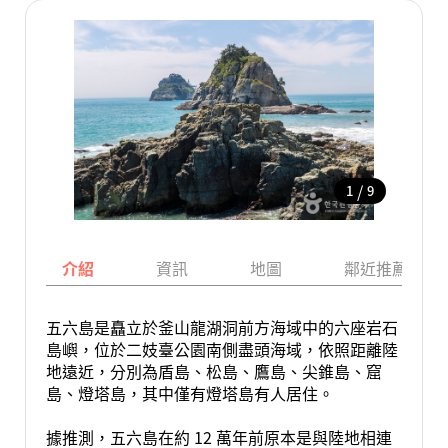
/
1
9
介紹
資訊
地圖
鄰近推薦景點
五六島是矗立於釜山龍湖洞前方海域中的六座岩石
島嶼，位於二妓臺公園南側盡頭海域，依照距離陸
地遠近，分別為盾島、松島、鷹島、尖錐島、窟
島、燈塔島，其中僅有燈塔島有人居住。
據推測，五六島在約 12 萬年前原本是與陸地相連