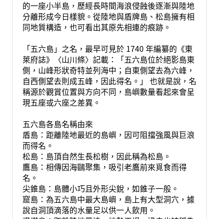
的一座小半島，歷經長時間海浪侵蝕後逐漸與陸地
分離形成今日樣貌。從陸地與盾牌島、松島擁有相
同地質構造，也可看出其原先相連的痕跡。
「五六島」之名，最早可見於 1740 年編纂的《東
萊府誌》〈山川條〉記載：「五六島位於絕影島東
側，山峰形狀奇特並列海中；自東側望去為六峰，
自西側望去則成五峰，因此得名。」 也就是說，名
稱源於觀賞位置與方向不同，島嶼數量看起來會呈
現五座或六座之差異。
五六島各島名稱由來
盾島：距離陸地最近的島嶼，因可阻擋強風與巨浪
而得名。
松島：島頂自然生長松樹，因此稱為松島。
鷹島：相傳因海鷗聚集，吸引老鷹前來覓食而得
名。
尖錐島：島體小巧且外形尖銳，如錐子一般。
窟島：為五六島中最大島嶼，島上有大型洞穴，據
說自洞頂滴落的水量足以供一人飲用。