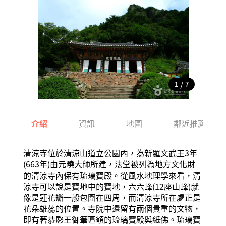
/
1
7
介紹
資訊
地圖
鄰近推薦景點
清涼寺位於清涼山道立公園內，為新羅文武王3年
(663年)由元曉大師所建，法堂被列為地方文化財
的清涼寺內保有琉璃寶殿。從風水地理學來看，清
涼寺可以說是寶地中的寶地，六六峰(12座山峰)就
像是蓮花瓣一般包圍在四周，而清涼寺所在處正是
花朵雄蕊的位置。寺院中還留有兩個貴重的文物，
即有著恭愍王御筆匾額的琉璃寶殿與紙佛。琉璃寶