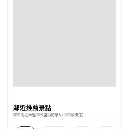
鄰近推薦景點
查看附近半徑50公里內的景點(依距離排序)