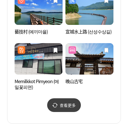
藝技村 (예끼마을)
宣城水上路 (선성수상길)
藝技村
Memilkkot Pimyeon (메
晚山古宅
安東君
밀꽃피면)
을)
查看更多