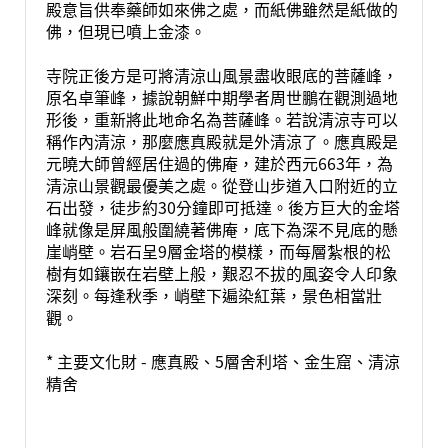
殿意旨供奉藥師如來佛之處，而紙佛雖然是紙做的
佛，但現已噴上金漆。
寺院正後方是可將清涼山風景盡收眼底的菩薩峰，
原名卓筆峰，據說朝鮮中期學者周世鵬在觀測過地
形後，重新將此地命名為菩薩峰。若說清涼寺可以
稱作內清涼，那麼應真殿就是外清涼了。應真殿是
元曉大師曾經居住過的佛庵，建於西元663年，為
清涼山景觀最優美之處。從登山步道入口附近的立
石出發，徒步約30分鐘即可抵達。後方巨大的金塔
峰就像是屏風般圍繞著佛庵，底下為深不見底的懸
崖峭壁。岩石呈9層金塔的模樣，而每層紮根的松
樹有如鑲嵌在岩壁上般，艱忍不拔的風姿令人印象
深刻。每逢秋季，峭壁下遍染紅葉，景色相當壯
觀。
* 主要文化財 - 應真殿、5層舍利塔、金生窟、清涼
精舍