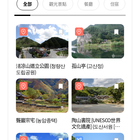
全部
觀光景點
餐廳
住宿
淸凉山道立公園 (청량산
孤山亭 (고산정)
淸凉山
도립공원)
도립공
聾巖宗宅 (농암종택)
陶山書院 [UNESCO世界
聾巖宗
文化遺產] (도산서원 [유
네스코 세계문화유산])