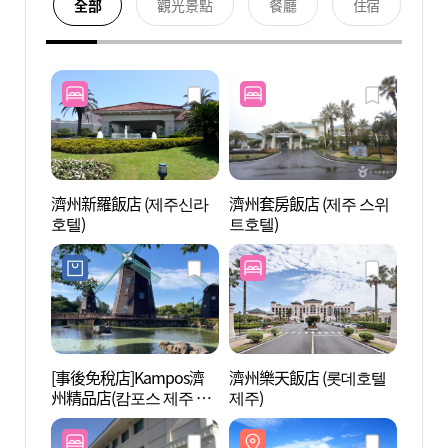
全部
觀光景點
餐廳
住宿
濟州新羅飯店 (제주신라
濟州套房飯店 (제주 스위
中文·
호텔)
트호텔)
색달 
[事後免稅店]Kampos濟
濟州樂天飯店 (롯데호텔
Hyat
州精品店(캄포스 제주 부
제주)
트리젠
티크)