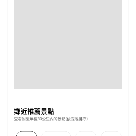
鄰近推薦景點
查看附近半徑50公里內的景點(依距離排序)