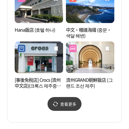
Hana飯店 (호텔 하나)
中文·穡達海邊 (중문·
愛來魔
색달 해변)
中文館
다 (
[事後免稅店] Crocs (濟州
濟州GRAND朝鮮飯店 (그
Res
中文店)(크록스 제주중문
랜드 조선 제주)
픽 리
점)
查看更多