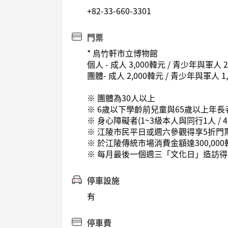
+82-33-660-3301
門票
* 烏竹軒市立博物館
個人 - 成人 3,000韓元 / 青少年與軍人 2
團體- 成人 2,000韓元 / 青少年與軍人 1,
※ 團體為30人以上
※ 6歲以下學齡前兒童與65歲以上年長
※ 身心障礙者(1~3級本人與同行1人 /
※ 江陵市民平日或週六參觀得享5折門
※ 於江陵傳統市場消費金額達300,0
※ 每月最後一個週三「文化日」造訪得享
停車設施
有
停車費