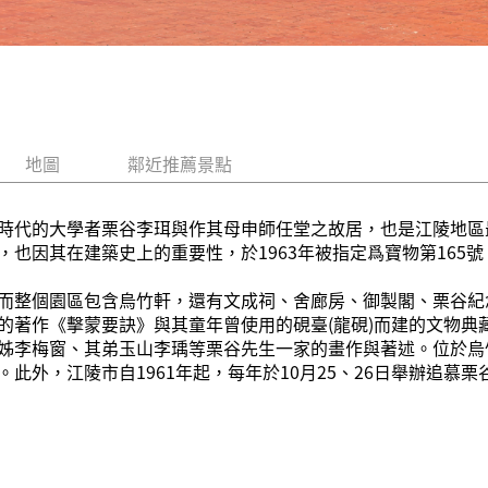
地圖
鄰近推薦景點
時代的大學者栗谷李珥與作其母申師任堂之故居，也是江陵地區
也因其在建築史上的重要性，於1963年被指定爲寶物第165號
而整個園區包含烏竹軒，還有文成祠、舍廊房、御製閣、栗谷紀
的著作《擊蒙要訣》與其童年曾使用的硯臺(龍硯)而建的文物典
姊李梅窗、其弟玉山李瑀等栗谷先生一家的畫作與著述。位於烏
此外，江陵市自1961年起，每年於10月25、26日舉辦追慕