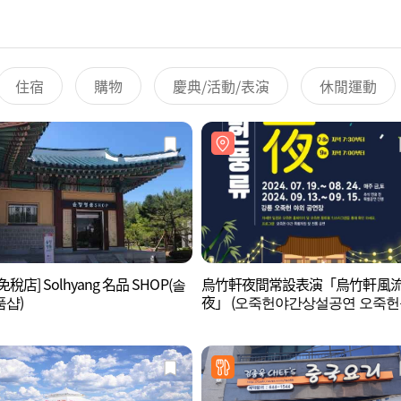
住宿
購物
慶典/活動/表演
休閒運動
稅店] Solhyang 名品 SHOP(솔
烏竹軒夜間常設表演「烏竹軒風
품샵)
夜」 (오죽헌야간상설공연 오죽
야)