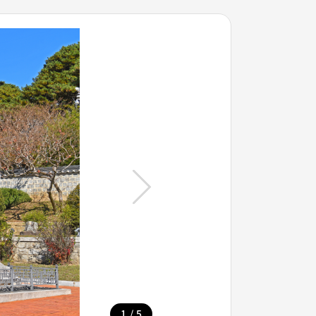
/
1
5