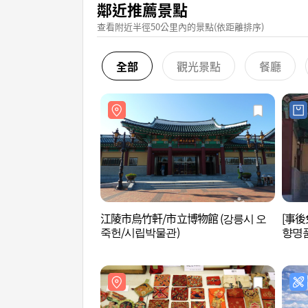
鄰近推薦景點
查看附近半徑50公里內的景點(依距離排序)
全部
觀光景點
餐廳
江陵市烏竹軒/市立博物館 (강릉시 오
[事後免
죽헌/시립박물관)
향명