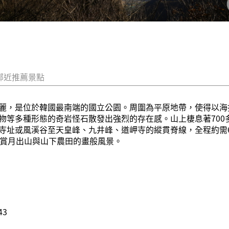
鄰近推薦景點
麗，是位於韓國最南端的國立公園。周圍為平原地帶，使得以海拔
物等多種形態的奇岩怪石散發出強烈的存在感。山上棲息著700多
寺址或風溪谷至天皇峰、九井峰、道岬寺的縱貫脊線，全程約需6
欣賞月出山與山下農田的畫般風景。
43