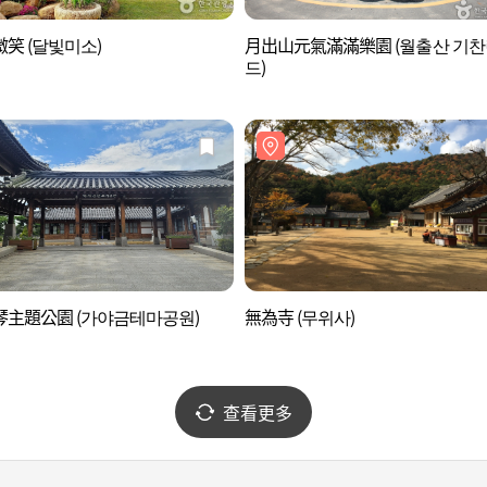
笑 (달빛미소)
月出山元氣滿滿樂園 (월출산 기찬
드)
琴主題公園 (가야금테마공원)
無為寺 (무위사)
查看更多