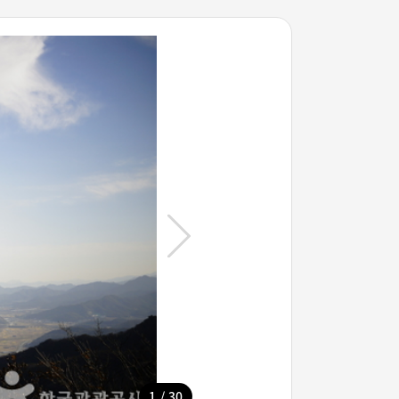
/
1
30