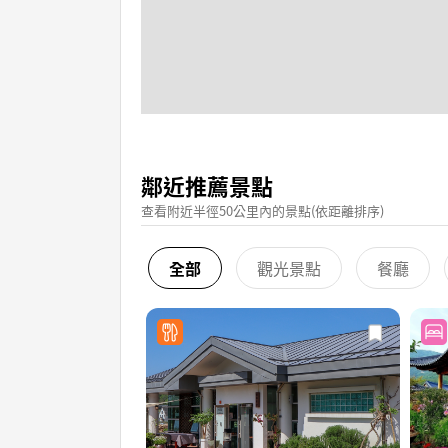
鄰近推薦景點
查看附近半徑50公里內的景點(依距離排序)
全部
觀光景點
餐廳