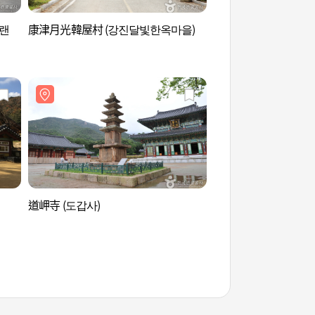
랜
康津月光韓屋村 (강진달빛한옥마을)
月出山元氣滿滿樂園 
드)
道岬寺 (도갑사)
道岬寺 (도갑사)