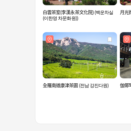
白雲茶室(李漢永茶文化院) (백운차실
月光微
(이한영 차문화원))
全羅南道康津茶園 (전남 강진다원)
伽倻