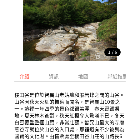
/
1
6
介紹
資訊
地圖
鄰近推薦景點
稷田谷是位於智異山老姑壇和般若峰之間的山谷。
山谷因秋天火紅的楓葉而聞名，是智異山10景之
一。這裡一年四季的景色都很美麗─春天躑躅遍
地，夏天林木蒼鬱，秋天紅楓令人驚嘆不已，冬天
白雪覆蓋整個山頭，非常壯觀。智異山最大的寺廟
燕谷寺就位於山谷的入口處，那裡還有不少被列為
國寶的文化財。由售票處至稷田谷山莊的山路長6