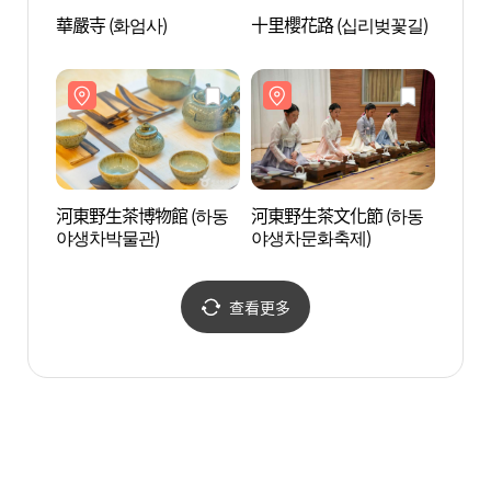
華嚴寺 (화엄사)
十里櫻花路 (십리벚꽃길)
河東野
야생차
河東野生茶博物館 (하동
河東野生茶文化節 (하동
佛日瀑
야생차박물관)
야생차문화축제)
查看更多