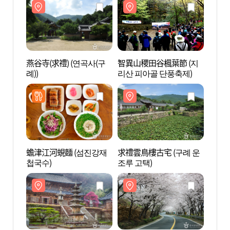
燕谷寺(求禮) (연곡사(구
智異山稷田谷楓葉節 (지
燕谷寺
례))
리산 피아골 단풍축제)
례))
蟾津江河蜆麵 (섬진강재
求禮雲鳥樓古宅 (구례 운
華嚴寺
첩국수)
조루 고택)