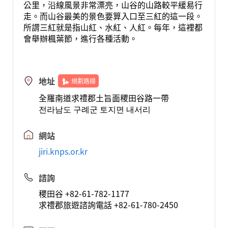
公里，沿線風景非常漂亮，山谷的山路較平緩易行
走。而山谷最美的景色要算入口至三紅的這一段。
所謂三紅就是指山紅、水紅、人紅。每年，這裡都
會舉辦楓葉節，進行各種活動。
地址
規劃路線
全羅南道求禮郡土旨面稷田谷路一帶
전라남도 구례군 토지면 내서리
網站
jiri.knps.or.kr
諮詢
稷田谷 +82-61-782-1177
求禮郡旅遊諮詢電話 +82-61-780-2450