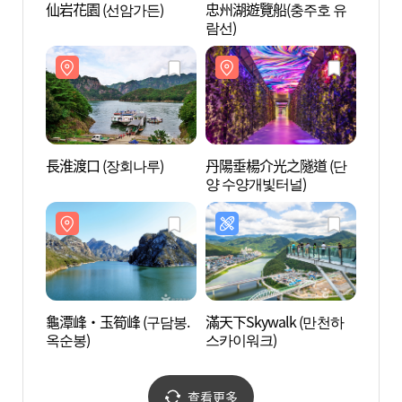
仙岩花園 (선암가든)
忠州湖遊覽船(충주호 유
忠州湖
람선)
람선)
長淮渡口 (장회나루)
丹陽垂楊介光之隧道 (단
丹陽垂
양 수양개빛터널)
양 수
龜潭峰‧玉筍峰 (구담봉.
滿天下Skywalk (만천하
堤川玉
옥순봉)
스카이워크)
순봉 
查看更多