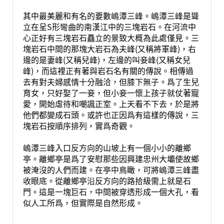
其中最美麗和有名的要數嶋潭三峰。嶋潭三峰是聳
立在呈S形彎曲的南漢江中的三塊岩石。在河流中
心正好有三塊岩石矗立的景致大概為此處僅見。三
塊岩石中間的那塊大岩石為夫峰(又稱將軍峰)，右
邊的是妻峰(又稱兒峰)，左邊的叫妾峰(又稱女兒
峰)，而這裡正有著與岩石名有關的傳說。相傳過
去有對夫婦感情十分融洽，但膝下無子。爲了生兒
育女，只好娶了一妾，但小妾一懷上孩子就仗著寵
愛，開始虐待和嘲諷正室。上天看不下去，於是將
他們都變成石頭。或許也正因爲有這樣的傳說，三
塊岩石按順序排列，實爲奇觀。
嶋潭三峰入口反方向的山坡上有一個小小的離鄉
亭。離鄉亭是爲了安慰那些因興建忠州大壩使故鄉
被淹沒的人們而建。在亭中鳥瞰，可將嶋潭三峰盡
收眼底。從離鄉亭沿反方向的路拾級需上就是石
門。這是一塊巨石，中間被穿透形成一個大孔，看
似人工所爲，但實際是自然形成。