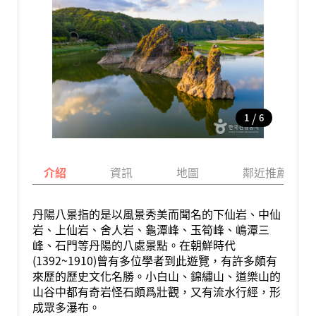
/
1
6
介紹
資訊
地圖
鄰近推薦景點
丹陽八景指的是以風景秀美而聞名的下仙岩、中仙
岩、上仙岩、舍人岩、龜潭峰、玉筍峰、嶋潭三
峰、石門等丹陽的八處景點。在朝鮮時代
(1392~1910)曾有多位學者到此遊覽，有許多頗有
來歷的歷史文化名勝。小白山、錦繡山、道樂山的
山谷中都有奇岩怪石頗爲壯觀，又有流水行經，形
成眾多瀑布。