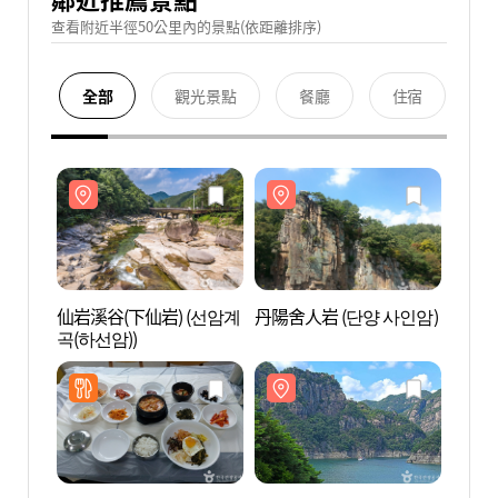
查看附近半徑50公里內的景點(依距離排序)
全部
觀光景點
餐廳
住宿
仙岩溪谷(下仙岩) (선암계
丹陽舍人岩 (단양 사인암)
仙岩溪
곡(하선암))
곡(하