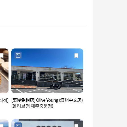
식점)
[事後免稅店] Olive Young (濟州中文店)
愛來魔相4D藝術館(濟
(올리브영 제주중문점)
관은 살아있다 (제주