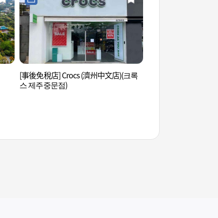
[事後免稅店] Crocs (濟州中文店)(크록
巧克力樂園 (초콜릿
스 제주중문점)