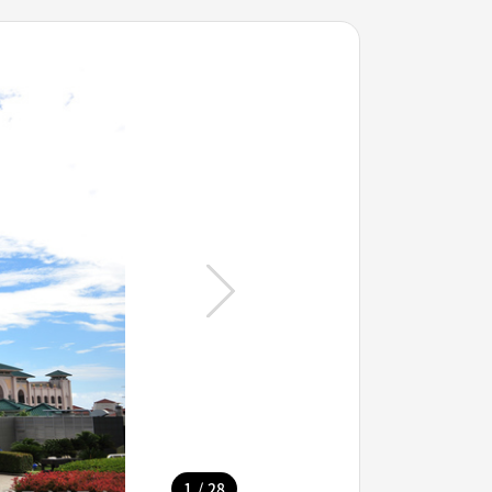
/
1
28