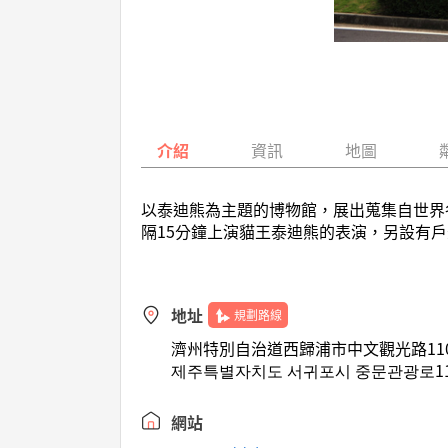
介紹
資訊
地圖
以泰迪熊為主題的博物館，展出蒐集自世界
隔15分鐘上演貓王泰迪熊的表演，另設有
地址
規劃路線
濟州特別自治道西歸浦市中文觀光路110號
제주특별자치도 서귀포시 중문관광로110
網站