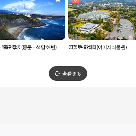
穡達海邊 (중문·색달 해변)
如美地植物園 (여미지식물원)
查看更多