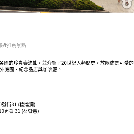
鄰近推薦景點
各國的珍貴泰迪熊，並介紹了20世紀人類歷史，放眼儘是可愛
戶外庭園、紀念品店與咖啡廳。
街31 (穡達洞)
번길 31 (색달동)