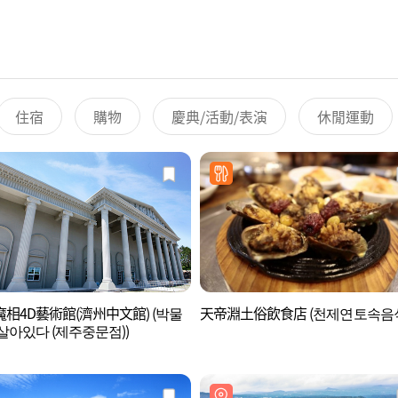
住宿
購物
慶典/活動/表演
休閒運動
相4D藝術館(濟州中文館) (박물
天帝淵土俗飲食店 (천제연토속음
살아있다 (제주중문점))