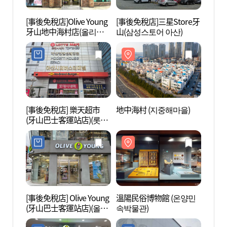
[事後免稅店]Olive Young
[事後免稅店]三星Store牙
地中海
牙山地中海村店(올리브
山(삼성스토어 아산)
영 아산지중해마을점)
[事後免稅店] 樂天超市
地中海村 (지중해마을)
溫陽溫
(牙山巴士客運站店)(롯데
지구)
마트 아산터미널점)
[事後免稅店] Olive Young
溫陽民俗博物館 (온양민
生態療
(牙山巴士客運站店)(올리
속박물관)
힐링 
브영 아산터미널점)