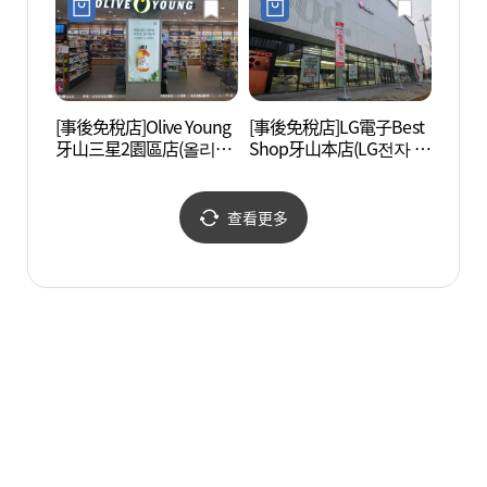
[事後免稅店]Olive Young
[事後免稅店]LG電子Best
牙山S
牙山三星2園區店(올리브
Shop牙山本店(LG전자 베
스)
영 아산삼성2캠퍼스점)
스트샵 아산본점)
查看更多