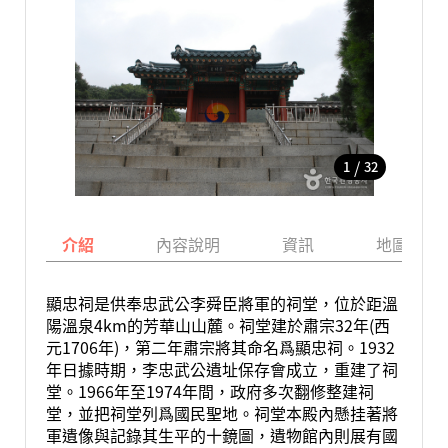
/
1
32
介紹
內容說明
資訊
地圖
顯忠祠是供奉忠武公李舜臣將軍的祠堂，位於距溫
陽溫泉4km的芳華山山麓。祠堂建於肅宗32年(西
元1706年)，第二年肅宗將其命名爲顯忠祠。1932
年日據時期，李忠武公遺址保存會成立，重建了祠
堂。1966年至1974年間，政府多次翻修整建祠
堂，並把祠堂列爲國民聖地。祠堂本殿內懸挂著將
軍遺像與記錄其生平的十鏡圖，遺物館內則展有國