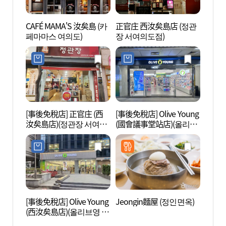
CAFÉ MAMA'S 汝矣島 (카
正官庄 西汝矣島店 (정관
切頭山
페마마스 여의도)
장 서여의도점)
순교성
[事後免稅店] 正官庄 (西
[事後免稅店] Olive Young
汝矣島
汝矣島店)(정관장 서여의
(國會議事堂站店)(올리브
의도
도점)
영 국회의사당역점)
[事後免稅店] Olive Young
Jeongin麵屋 (정인면옥)
汝矣渡
(西汝矣島店)(올리브영 서
나루역
여의도점)