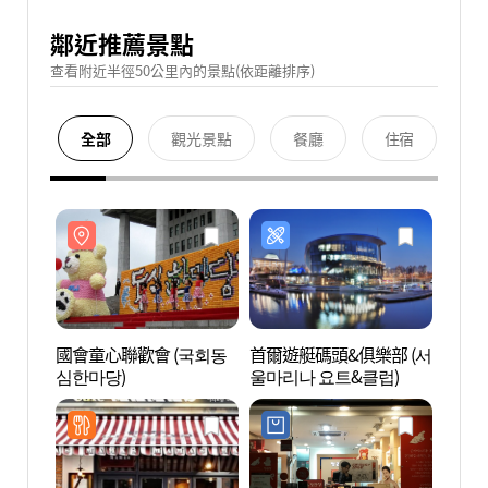
鄰近推薦景點
查看附近半徑50公里內的景點(依距離排序)
全部
觀光景點
餐廳
住宿
國會童心聯歡會 (국회동
首爾遊艇碼頭&俱樂部 (서
汝矣島
심한마당)
울마리나 요트&클럽)