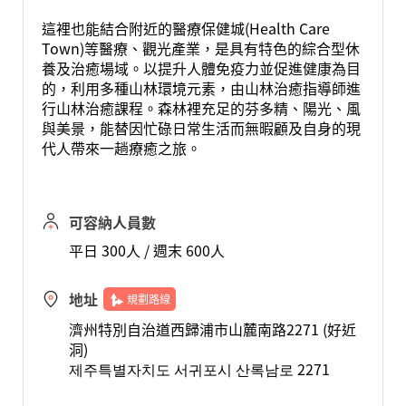
這裡也能結合附近的醫療保健城(Health Care
Town)等醫療、觀光產業，是具有特色的綜合型休
養及治癒場域。以提升人體免疫力並促進健康為目
的，利用多種山林環境元素，由山林治癒指導師進
行山林治癒課程。森林裡充足的芬多精、陽光、風
與美景，能替因忙碌日常生活而無暇顧及自身的現
代人帶來一趟療癒之旅。
可容納人員數
平日 300人 / 週末 600人
地址
規劃路線
濟州特別自治道西歸浦市山麓南路2271 (好近
洞)
제주특별자치도 서귀포시 산록남로 2271