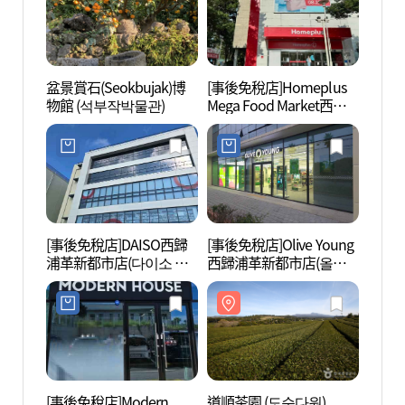
盆景賞石(Seokbujak)博
[事後免稅店]Homeplus
道順茶
物館 (석부작박물관)
Mega Food Market西歸
浦店(홈플러스 메가푸드
마켓 서귀포점)
[事後免稅店]DAISO西歸
[事後免稅店]Olive Young
濟州水
浦革新都市店(다이소 서
西歸浦革新都市店(올리
드)
귀포혁신도시점)
브영 서귀포혁신도시점)
[事後免稅店]Modern
道順茶園 (도순다원)
三梅峰