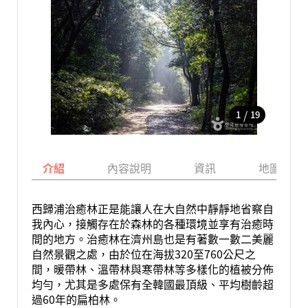
/
1
19
介紹
內容說明
資訊
地圖
西歸浦治癒林正是能讓人在大自然中靜靜地省察自
我內心，接觸存在於森林的各種環境並享有治癒時
間的地方。治癒林在濟州島也是有著數一數二美麗
自然景觀之處，由於位在海拔320至760公尺之
間，暖帶林、溫帶林與寒帶林等多樣化的植被分佈
均勻，尤其是多處保有全韓國最頂級、平均樹齡超
過60年的扁柏林。