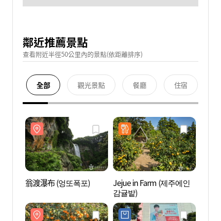
鄰近推薦景點
查看附近半徑50公里內的景點(依距離排序)
全部
觀光景點
餐廳
住宿
翁渡瀑布 (엉또폭포)
Jejue in Farm (제주에인
翁渡瀑
감귤밭)