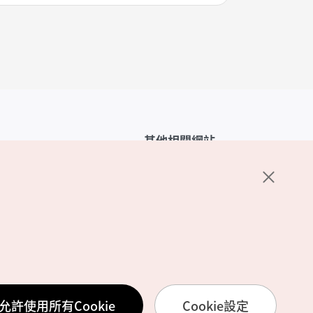
其他相關網站
韓國觀光公社介紹
K-Mice
護政策
置
務使用條款
允許使用所有Cookie
Cookie設定
訊處理方針