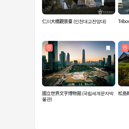
仁川大橋觀景臺 (인천대교전망대)
Trib
國立世界文字博物館 (국립세계문자박
松島韓
물관)