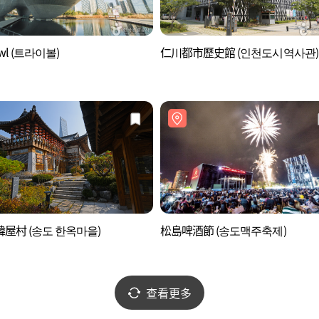
owl (트라이볼)
仁川都市歷史館 (인천도시역사관)
屋村 (송도 한옥마을)
松島啤酒節 (송도맥주축제)
查看更多