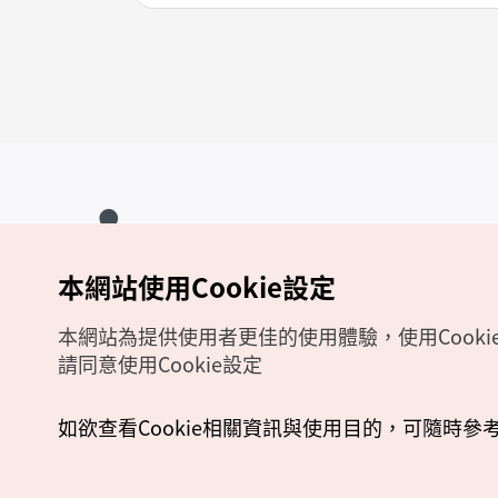
本網站使用Cookie設定
Copyrights (c) 韓國觀光公社版權所有
如有相關疑問或建議，歡迎來信至
官方信箱
chinese_big5@knto.or.kr
本網站為提供使用者更佳的使用體驗，使用Cooki
請同意使用Cookie設定
如欲查看Cookie相關資訊與使用目的，可隨時參