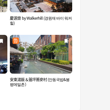
慶源齋 by Walkerhill (경원재 바이 워커
仁川大橋觀景臺 (인
힐)
安東湯飯＆蓬坪蕎麥村 (안동국밥&봉
松島韓屋村 (송도 한
평메밀촌）