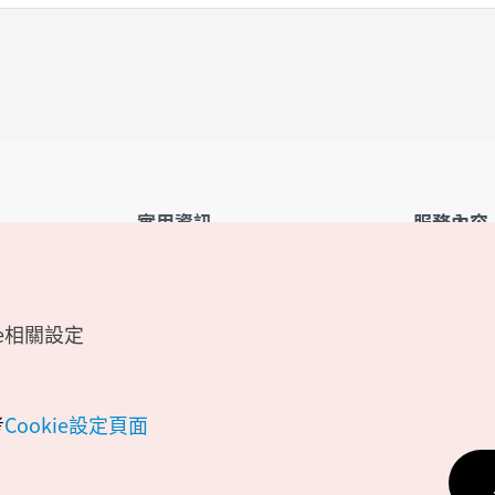
實用資訊
服務內容
韓國觀光公社APP
服務條款
1330韓國旅遊諮詢翻譯熱線
FAQ
e相關設定
韓國旅遊地圖
個人資訊保
電子書
Cookie 設
Odii
Cookie政策
考
Cookie設定頁面
位置資訊服
個人位置資