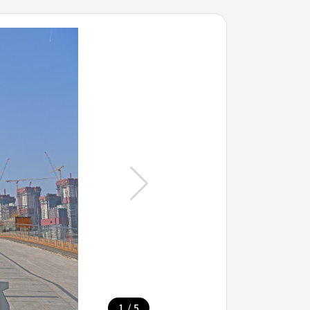
/
1
5