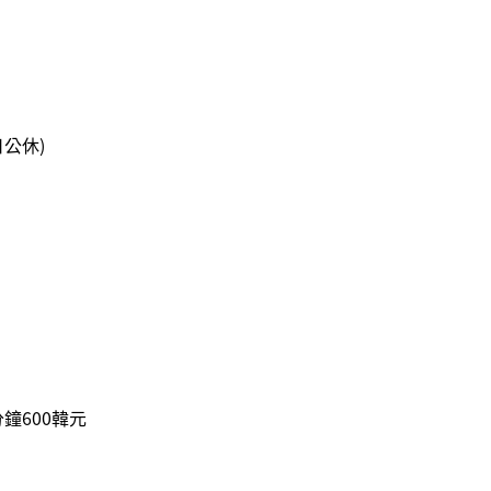
公休)
分鐘600韓元