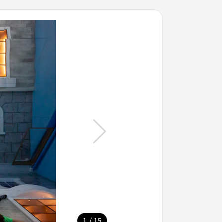
/
1
15