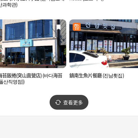
산과학관)
苔飯捲(突山直營店) (바다海苔
鎮南生魚片餐廳 (진남횟집)
돌산직영점))
查看更多