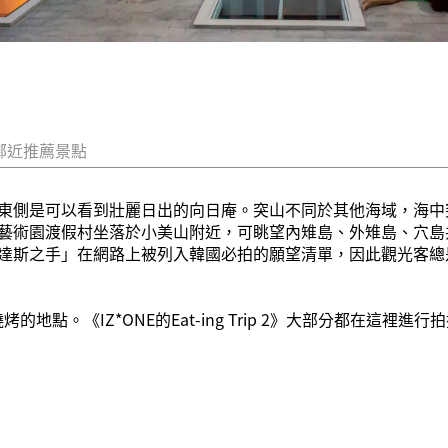
鄰近推薦景點
東側是可以看到壯麗日出的向日庵。突山不同於其他海域，海中
藝術園渡假村坐落於小美山附近，可眺望內雉島、外雉島、穴島
達斯之手」在網路上被列入韓國必拍的願望清單，因此觀光客總
烤的地點。《IZ*ONE的Eat-ing Trip 2》大部分都在這