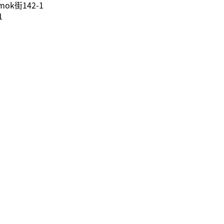
k街142-1
1