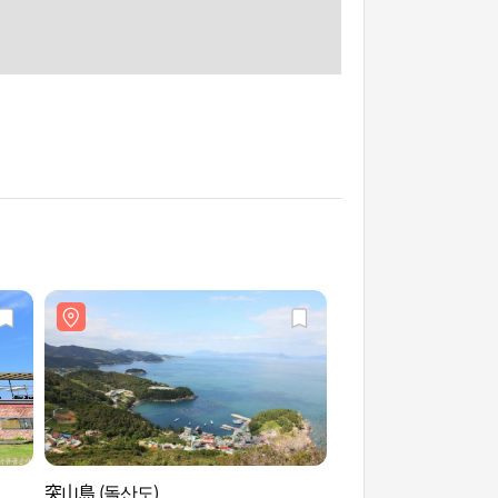
突山島 (돌산도)
Museulmok海邊 (