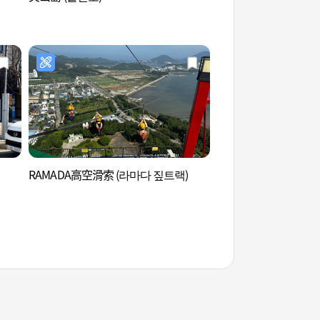
RAMADA高空滑索 (라마다 짚트랙)
突山公園 (돌산공원)