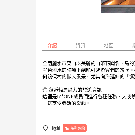
介紹
資訊
地圖
全南麗水市突山以美麗的山茶花聞名，島的
翠色海水的映襯下總能引起遊客們的讚嘆。
何渡假村的傲人風景。尤其向海延伸的「邁
◎ 邂逅韓流魅力的旅遊資訊
這裡是IZ*ONE成員們進行各種任務，大啖燒
一邊享受參觀的樂趣。
地址
規劃路線