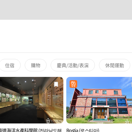
住宿
購物
慶典/活動/表演
休閒運動
南道海洋水產科學館 (전라남도해
Rostia (로스티아)