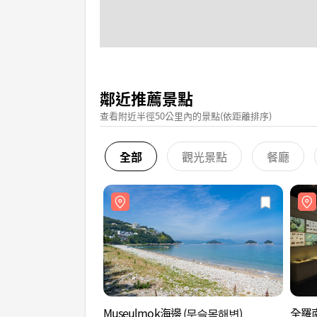
鄰近推薦景點
查看附近半徑50公里內的景點(依距離排序)
全部
觀光景點
餐廳
Museulmok海邊 (무슬목해변)
全羅