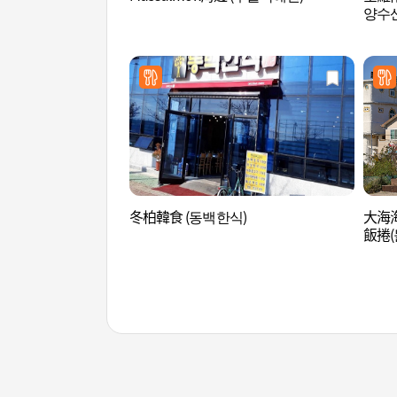
양수
冬柏韓食 (동백한식)
大海海
飯捲(