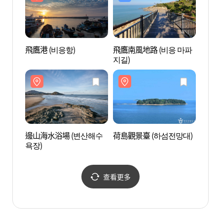
飛鷹港 (비응항)
飛鷹南風地路 (비응 마파
邊山海
지길)
욕장)
邊山海水浴場 (변산해수
荷島觀景臺 (하섬전망대)
故沙浦
욕장)
해수욕
查看更多