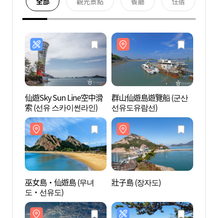
全部
觀光景點
餐廳
住宿
仙遊Sky Sun Line空中滑
群山仙遊島遊覽船 (군산
群山仙
索 (선유 스카이썬라인)
선유도유람선)
선유도
巫女島‧仙遊島 (무녀
壯子島 (장자도)
壯子島
도‧선유도)