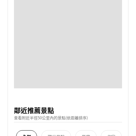
鄰近推薦景點
查看附近半徑50公里內的景點(依距離排序)