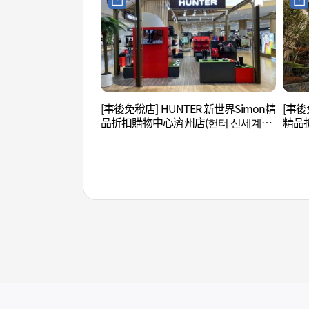
[事後免稅店] HUNTER 新世界Simon精
[事後免
品折扣購物中心濟州店(헌터 신세계사
精品
이먼프리미엄 아울렛 제주점)
신세