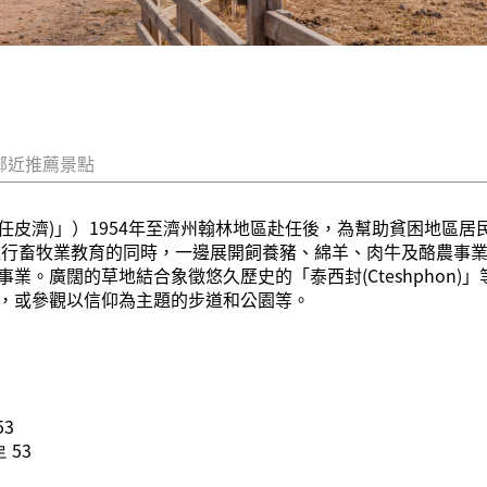
鄰近推薦景點
피제(任皮濟)」）1954年至濟州翰林地區赴任後，為幫助貧困地區居民
邊進行畜牧業教育的同時，一邊展開飼養豬、綿羊、肉牛及酪農事
事業。廣闊的草地結合象徵悠久歷史的「泰西封(
Cteshphon)
」
，或參觀以信仰為主題的步道和公園等。
3
 53