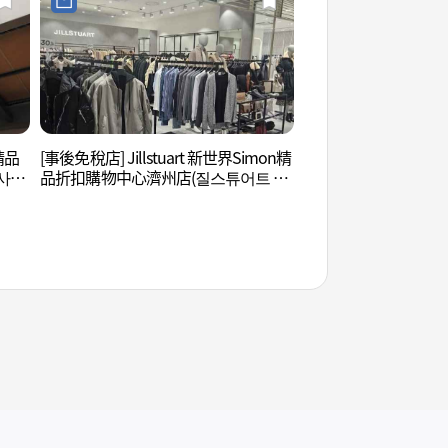
精品
[事後免稅店] Jillstuart 新世界Simon精
Osulloc茶博物館 (
사이
品折扣購物中心濟州店(질스튜어트 신
세계사이먼프리미엄아울렛 제주점)