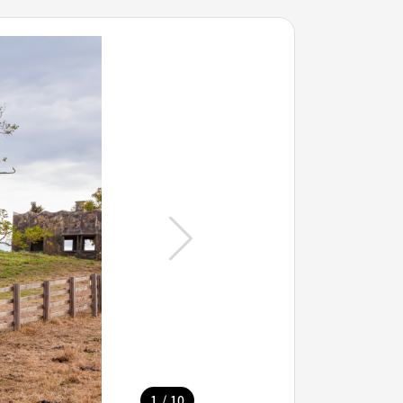
/
1
10