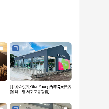
[事後免稅店]Olive Young西歸浦東廣店
今岳 (금오름)
(올리브영 서귀포동광점)