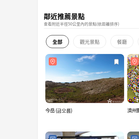
鄰近推薦景點
查看附近半徑50公里內的景點(依距離排序)
全部
觀光景點
餐廳
今岳 (금오름)
濟州野