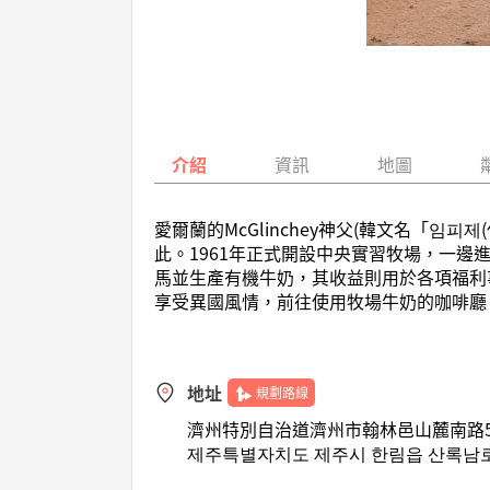
介紹
資訊
地圖
愛爾蘭的McGlinchey神父(韓文名「임
此。1961年正式開設中央實習牧場，一
馬並生產有機牛奶，其收益則用於各項福利
享受異國風情，前往使用牧場牛奶的咖啡廳
地址
規劃路線
濟州特別自治道濟州市翰林邑山麓南路5
제주특별자치도 제주시 한림읍 산록남로