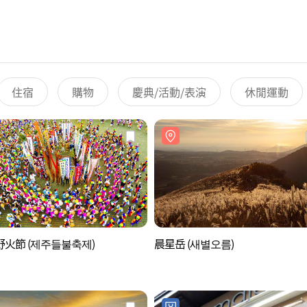
住宿
購物
慶典/活動/表演
休閒運動
火節 (제주들불축제)
晨星岳 (새별오름)