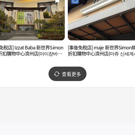
稅店] Izzat Baba 新世界Simon
[事後免稅店] maje 新世界Simon
折扣購物中心濟州店(아이잗바바
折扣購物中心濟州店(마쥬 신세계
계사이먼프리미엄아울렛 제주점)
먼프리미엄아울렛 제주점)
查看更多