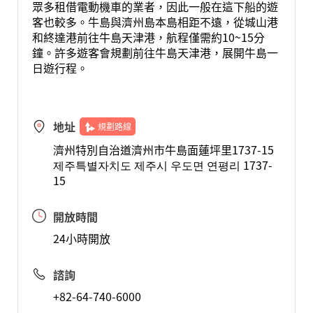
眾多租借電動機車的業者，因此一般在這下船的遊
客也較多。牛島與濟州島本島相距不遠，從城山港
和終達港前往牛島天津港，航程僅需約10~15分
鐘。許多遊客會規劃前往牛島天津港，展開牛島一
日遊行程。
地址
規劃路線
濟州特別自治道濟州市牛島面蓮坪里1737-15
제주특별자치도 제주시 우도면 연평리 1737-
15
開放時間
24小時開放
諮詢
+82-64-740-6000