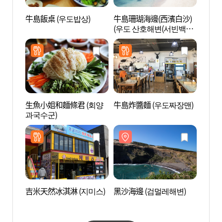
牛島飯桌 (우도밥상)
牛島珊瑚海邊(西濱白沙)
黑沙海
(우도 산호해변(서빈백
사))
生魚小姐和麵條君 (회양
牛島炸醬麵 (우도짜장맨)
牛島(
과국수군)
(해양
吉米天然冰淇淋 (지미스)
黑沙海邊 (검멀레해변)
城山
場 (
장)