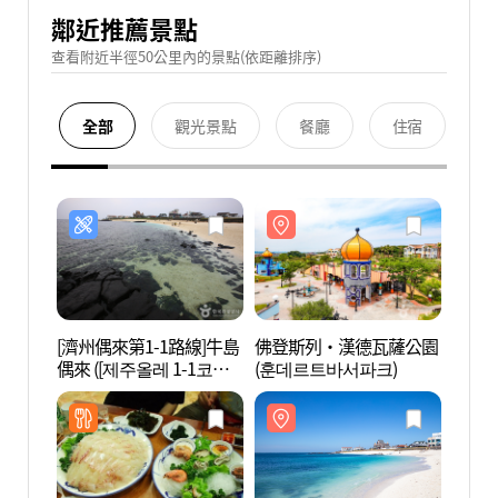
鄰近推薦景點
查看附近半徑50公里內的景點(依距離排序)
全部
觀光景點
餐廳
住宿
[濟州偶來第1-1路線]牛島
佛登斯列·漢德瓦薩公園
佛登
偶來 ([제주올레 1-1코스]
(훈데르트바서파크)
(훈데
우도올레)