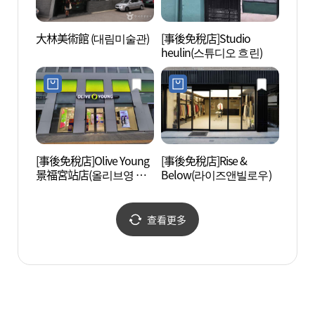
大林美術館 (대림미술관)
[事後免稅店]Studio
BOAN
heulin(스튜디오 흐린)
[事後免稅店]Olive Young
[事後免稅店]Rise &
國立
景福宮站店(올리브영 경
Below(라이즈앤빌로우)
궁박물
복궁역점)
查看更多