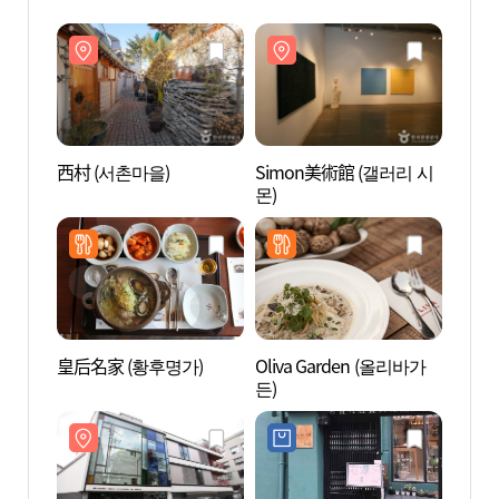
西村 (서촌마을)
Simon美術館 (갤러리 시
西村 
몬)
皇后名家 (황후명가)
Oliva Garden (올리바가
大林美
든)