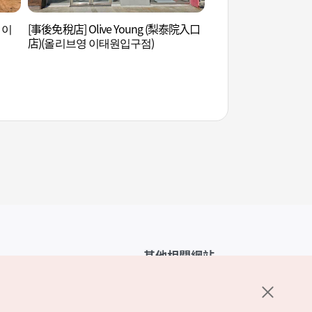
 이
[事後免稅店] Olive Young (梨泰院入口
南山戶外植物園 (남
店)(올리브영 이태원입구점)
其他相關網站
韓國觀光公社介紹
K-Mice