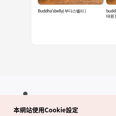
Buddha'sbelly( 부다스벨리 )
budd
태원 )
本網站使用Cookie設定
Copyrights (c) 韓國觀光公社版權所有
如有相關疑問或建議，歡迎來信至
官方信箱