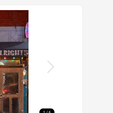
/
1
6