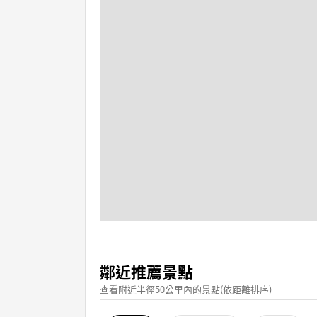
鄰近推薦景點
查看附近半徑50公里內的景點(依距離排序)