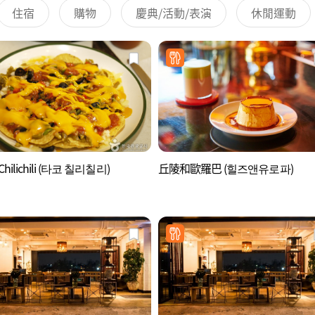
住宿
購物
慶典/活動/表演
休閒運動
 Chilichili (타코 칠리칠리)
丘陵和歐羅巴 (힐즈앤유로파)