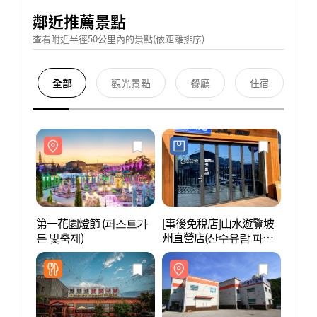
鄰近推薦景點
查看附近半徑50公里內的景點(依距離排序)
全部
觀光景點
餐廳
住宿
第一花園燈節 (퍼스트가
[事後免稅店]山水遊覽坡
一山兒
든 빛축제)
州直營店(산수유람 파주
린이천
직영점)