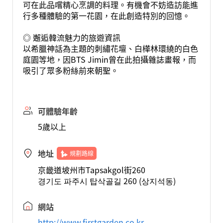
可在此品嚐精心烹調的料理。有機會不妨造訪能進
行多種體驗的第一花園，在此創造特別的回憶。
◎ 邂逅韓流魅力的旅遊資訊
以希臘神話為主題的刺繡花壇、白樺林環繞的白色
庭園等地，因BTS Jimin曾在此拍攝雜誌畫報，而
吸引了眾多粉絲前來朝聖。
可體驗年齡
5歲以上
地址
規劃路線
京畿道坡州市Tapsakgol街260
경기도 파주시 탑삭골길 260 (상지석동)
網站
http://www.firstgarden.co.kr