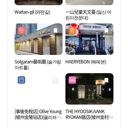
Wattan-gil (와떤길)
一山兒童天文臺 (일산 어
坡州三
린이천문대)
文化遺
네스코
Solgaram藝術廳 (솔가람
HAERYEBON (해례본)
栗理團
아트홀)
[事後免稅店] Olive Young
THE HYOOSIK AANK
高陽
(坡州金陵站店)(올리브영
RYOKAN飯店(坡州金村
특구)
파주금릉역점)
店) (더휴식 아늑료칸호텔