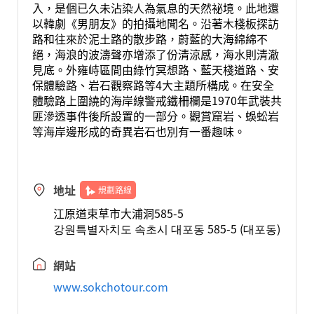
入，是個已久未沾染人為氣息的天然祕境。此地還
以韓劇《男朋友》的拍攝地聞名。沿著木棧板探訪
路和往來於泥土路的散步路，蔚藍的大海綿綿不
絕，海浪的波濤聲亦增添了份清涼感，海水則清澈
見底。外雍峙區間由綠竹冥想路、藍天棧道路、安
保體驗路、岩石觀察路等4大主題所構成。在安全
體驗路上圍繞的海岸線警戒鐵柵欄是1970年武裝共
匪滲透事件後所設置的一部分。觀賞窟岩、蜈蚣岩
等海岸邊形成的奇異岩石也別有一番趣味。
地址
規劃路線
江原道束草市大浦洞585-5
강원특별자치도 속초시 대포동 585-5 (대포동)
網站
www.sokchotour.com