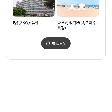
現代SKY渡假村
束草海水浴場 (속초해수
青草湖
욕장)
查看更多