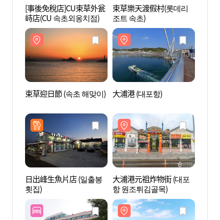
[事後免稅店]CU束草外瓮
束草樂天渡假村(롯데리
束草
峙店(CU 속초외옹치점)
조트 속초)
조트 
束草迎日節 (속초 해맞이)
大浦港 (대포항)
大浦港
항 원
日出峰生魚片店 (일출봉
大浦港元祖炸物街 (대포
束草雪
횟집)
항 원조튀김골목)
설악