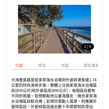
/
1
6
介紹
資訊
地圖
鄰近推薦景點
大海香氣路是從束草海水浴場到外瓮峙港長達1.74
公里的特色海岸步道。整體上分為束草海水浴場區
段(850公尺)和外瓮區段(890公尺)，每個區段都有
不同的氛圍。若想輕鬆地沿著海邊走，適合束草海
水浴場區段較合適；若想欣賞動人風景，則推薦外
瓮峙區段。外瓮峙區段過去數十年間管制民眾出