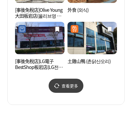
[事後免稅店]Olive Young
外食 (외식)
尤庵史
大田板岩店(올리브영 대
공원)
전판암점)
[事後免稅店]LG電子
土雞山鴨 (촌닭산오리)
夢精靈
BestShop板岩店(LG전자
스)
베스트샵 판암점)
查看更多