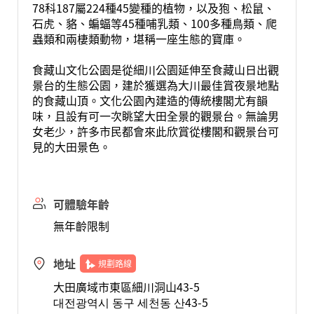
78科187屬224種45變種的植物，以及狍、松鼠、
石虎、貉、蝙蝠等45種哺乳類、100多種鳥類、爬
蟲類和兩棲類動物，堪稱一座生態的寶庫。
食藏山文化公園是從細川公園延伸至食藏山日出觀
景台的生態公園，建於獲選為大川最佳賞夜景地點
的食藏山頂。文化公園內建造的傳統樓閣尤有韻
味，且設有可一次眺望大田全景的觀景台。無論男
女老少，許多市民都會來此欣賞從樓閣和觀景台可
見的大田景色。
可體驗年齡
無年齡限制
地址
規劃路線
大田廣域市東區細川洞山43-5
대전광역시 동구 세천동 산43-5