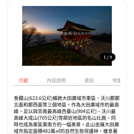
/
1
9
介紹
內容說明
資訊
地圖
食藏山(623.6公尺)橫跨大田廣域市東區、沃川郡郡
北面和郡西面等三個地區。作為大田廣域市的最高
峰，足以與忠南最高峰西臺山(904公尺)、沃川最
高峰大成山(705公尺)等鄰近地區的名山比肩，同
時也成為東區東南方的一幅美景。此山坐擁大田廣
域市指定面積482萬㎡的自然生態保護林，棲息著