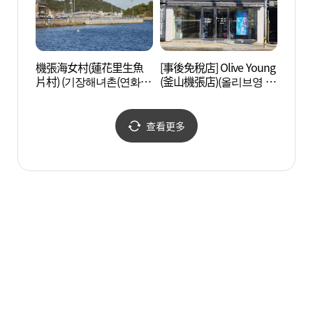
機張海女村(蓮花里生魚
[事後免稅店] Olive Young
釜山樂
片村) (기장해녀촌(연화리
(釜山機張店)(올리브영 부
어드벤
횟촌))
산기장점)
查看更多