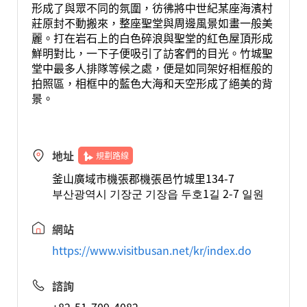
形成了與眾不同的氛圍，彷彿將中世紀某座海濱村
莊原封不動搬來，整座聖堂與周邊風景如畫一般美
麗。打在岩石上的白色碎浪與聖堂的紅色屋頂形成
鮮明對比，一下子便吸引了訪客們的目光。竹城聖
堂中最多人排隊等候之處，便是如同架好相框般的
拍照區，相框中的藍色大海和天空形成了絕美的背
景。
地址
規劃路線
釜山廣域市機張郡機張邑竹城里134-7
부산광역시 기장군 기장읍 두호1길 2-7 일원
網站
https://www.visitbusan.net/kr/index.do
諮詢