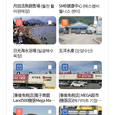
月田活魚銷售場 (월전 활
SMB健康中心 (에스엠비
SMB
어판매장)
웰니스 센터)
웰니스
日光海水浴場 (일광해수
五洋水產 (오양수산)
機張
욕장)
片村)
횟촌))
[事後免稅店]電子樂園
[事後免稅店] MEGA超市
國立釜
Land500機張Mega Mart
(機張店)(메가마트 기장
산과학
店(전자랜드 랜드500 기
점)
장메가마트점)