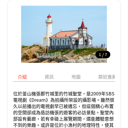
/
1
7
介紹
資訊
地圖
鄰近推薦景點
位於釜山機張郡竹城里的竹城聖堂，是2009年SBS
電視劇《Dream》為拍攝所架設的攝影場。雖然很
久以前播出的電視劇早已被遺忘，但這個精心布置
的空間卻成為造訪機張的遊客的必訪景點。聖堂內
部設有藝廊，若有幸碰上展覽期間，還能體驗意想
不到的樂趣。或許是位於小漁村的地理特性，使其