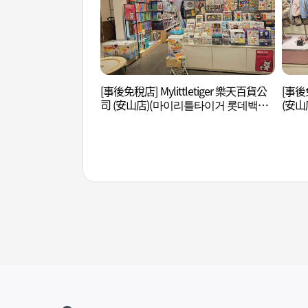
[事後免稅店] Mylittletiger 樂天百貨公
[事後
司 (安山店)(마이리틀타이거 롯데백화
(安山
점 안산점)