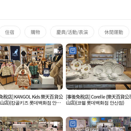
住宿
購物
慶典/活動/表演
休閒運動
免稅店] KANGOL Kids 樂天百貨公
[事後免稅店] Corelle (樂天百貨
安山店)(캉골키즈 롯데백화점 안산
山店)(코렐 롯데백화점 안산점)