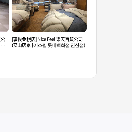
貨公
[事後免稅店] Nice Feel 樂天百貨公司
始興河溝生態公園 (
 안
(安山店)(나이스필 롯데백화점 안산점)
원)