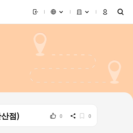
안산점)
0
0