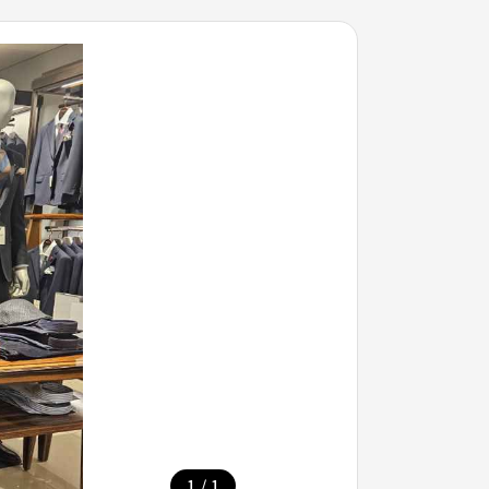
/
1
1