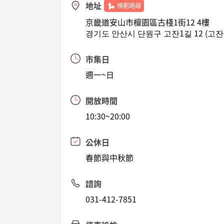
地址
規劃路線
京畿道安山市檀園區古棧1街12 4樓
경기도 안산시 단원구 고잔1길 12 (고잔
市集日
週一~日
開放時間
10:30~20:00
公休日
春節與中秋節
諮詢
031-412-7851