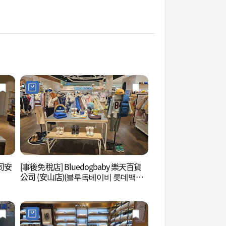
公司安
[事後免稅店] Bluedogbaby 樂天百貨
安山文化藝術殿堂 
公司 (安山店)(블루독베이비 롯데백화
당)
점 안산점)