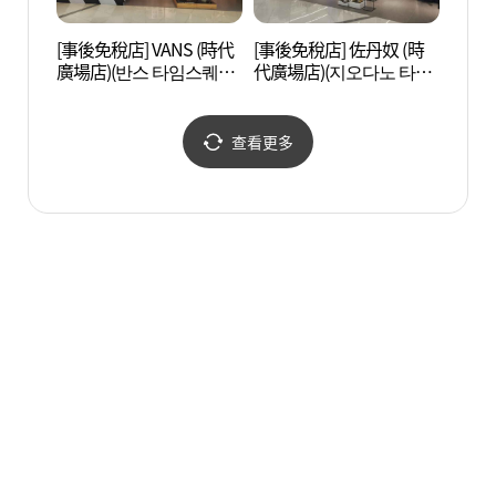
[事後免稅店] VANS (時代
[事後免稅店] 佐丹奴 (時
D-C
廣場店)(반스 타임스퀘어
代廣場店)(지오다노 타임
아트센
점)
스퀘어점)
查看更多