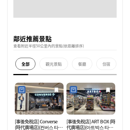
鄰近推薦景點
查看附近半徑50公里內的景點(依距離排序)
全部
觀光景點
餐廳
住宿
[事後免稅店] Converse
[事後免稅店] ART BOX (時
N.Oli
(時代廣場店)(컨버스 타임
代廣場店)(아트박스 타임
브 에