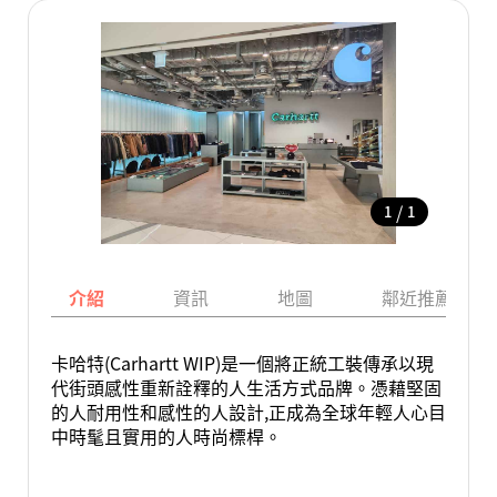
/
1
1
介紹
資訊
地圖
鄰近推薦景點
卡哈特(Carhartt WIP)是一個將正統工裝傳承以現
代街頭感性重新詮釋的人生活方式品牌。憑藉堅固
的人耐用性和感性的人設計,正成為全球年輕人心目
中時髦且實用的人時尚標桿。