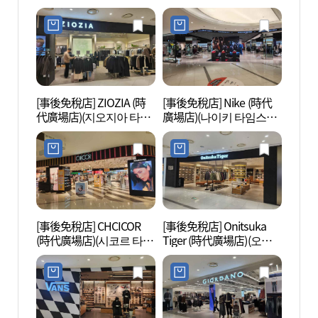
스퀘어점)
스퀘어점)
[事後免稅店] ZIOZIA (時
[事後免稅店] Nike (時代
Sea
代廣場店)(지오지아 타임
廣場店)(나이키 타임스퀘
라 워
스퀘어점)
어점)
[事後免稅店] CHCICOR
[事後免稅店] Onitsuka
汝矣島
(時代廣場店)(시코르 타임
Tiger (時代廣場店)(오니
의도
스퀘어점)
츠카타이거 타임스퀘어
점)