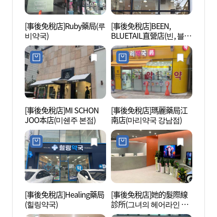
[事後免稅店]Ruby藥局(루
[事後免稅店]BEEN,
L CR
비약국)
BLUETAIL直營店(빈, 블루
테일 직영점)
[事後免稅店]MI SCHON
[事後免稅店]瑪麗藥局江
新沙洞
JOO本店(미쉔주 본점)
南店(마리약국 강남점)
로수길
[事後免稅店]Healing藥局
[事後免稅店]她的髮際線
島山公
(힐링약국)
診所(그녀의 헤어라인 의
원)