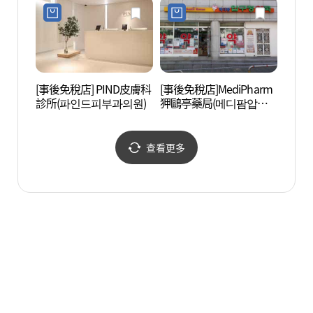
[事後免稅店] PIND皮膚科
[事後免稅店]MediPharm
AMOR
診所(파인드피부과의원)
狎鷗亭藥局(메디팜압구
레퍼시
정약국)
查看更多